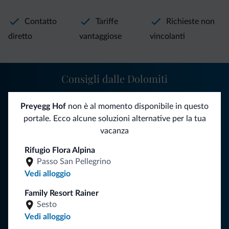
Contatto
Tariffe
Richieste non
diretto
vantaggiose
vincolanti
Consigli dalle Dolomiti
Riceverai informazioni, offerte esclusive e news per la tua
Preyegg Hof
non è al momento disponibile in questo
vacanza nelle Dolomiti.
portale. Ecco alcune soluzioni alternative per la tua
vacanza
Rifugio Flora Alpina
ISCRIVITI ALLA NEWSLETTER
Passo San Pellegrino
Vedi alloggio
Segui Dolomiti.it
Family Resort Rainer
Sesto
Vedi alloggio