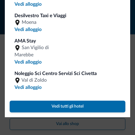
Vedi alloggio
Segui Dolomiti.it
Desilvestro Taxi e Viaggi
Moena
Vedi alloggio
AMA Stay
San Vigilio di
Be Original, scopri la nuova collezione
Marebbe
Ce l'avete chiesto in tanti. Ecco la nuova collezione firmata
Vedi alloggio
Dolomiti.it!
Noleggio Sci Centro Servizi Sci Civetta
Val di Zoldo
Vedi alloggio
Vedi tutti gli hotel
Vai allo shop