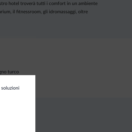
ostro hotel troverà tutti i comfort in un ambiente
rium, il fitnessroom, gli idromassaggi, oltre
gno turco
 soluzioni