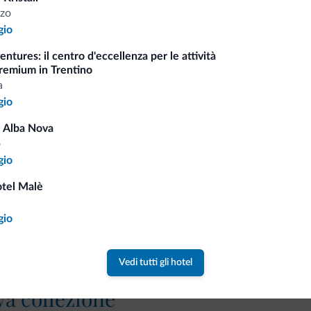
Tariffe vantaggiose
zo
gio
ntures: il centro d'eccellenza per le attività
remium in Trentino
a
Consigli dalle Dolom
gio
 Alba Nova
o
Riceverai informazioni, offerte esclusiv
gio
otel Malè
gio
Vedi tutti gli hotel
va collezione