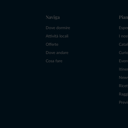
Naviga
Pian
Dove dormire
Espe
Attività locali
I nos
Offerte
Catal
Dove andare
Curio
Cosa fare
Even
Itiner
New
Ricet
Raggi
Previ