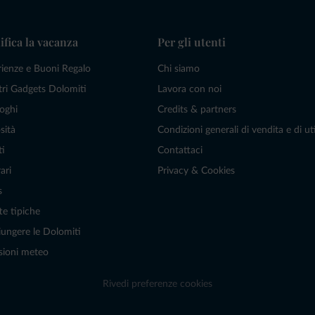
ifica la vacanza
Per gli utenti
rienze e Buoni Regalo
Chi siamo
tri Gadgets Dolomiti
Lavora con noi
oghi
Credits & partners
sità
Condizioni generali di vendita e di uti
ti
Contattaci
ari
Privacy & Cookies
s
te tipiche
ungere le Dolomiti
sioni meteo
Rivedi preferenze cookies