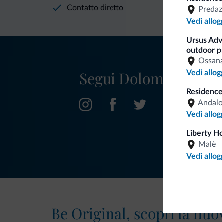
Contatto diretto
Predaz
Vedi allog
Ursus Adve
outdoor p
Ossan
Segui Dolomiti.it
Vedi allog
Residence
Andal
Vedi allog
Liberty H
Malè
Vedi allog
Be Original, scopri la nuo