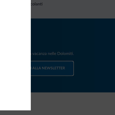
Richieste non vincolanti
iti
e e news per la tua vacanza nelle Dolomiti.
ISCRIVITI ALLA NEWSLETTER