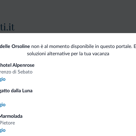
i.it
Tariffe vantaggiose
delle Orsoline
non è al momento disponibile in questo portale. 
soluzioni alternative per la tua vacanza
hotel Alpenrose
renzo di Sebato
gio
Consigli dalle Dolom
atto dalla Luna
Riceverai informazioni, offerte esclusiv
gio
Marmolada
Pietore
gio