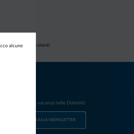
Richieste non vincolanti
Ecco alcune
iti
e e news per la tua vacanza nelle Dolomiti.
ISCRIVITI ALLA NEWSLETTER