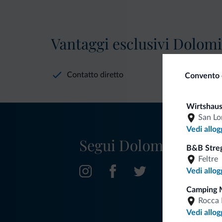
Vantaggi esclusivi Dolomit
Contatto diretto
Convento 
Wirtshaus
San Lo
Vedi allog
Segui Dolomiti.it
B&B Streg
Feltre
Vedi allog
Camping 
Rocca 
Vedi allog