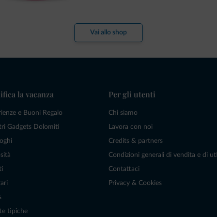
Vai allo shop
ifica la vacanza
Per gli utenti
rienze e Buoni Regalo
Chi siamo
tri Gadgets Dolomiti
Lavora con noi
oghi
Credits & partners
sità
Condizioni generali di vendita e di uti
ti
Contattaci
ari
Privacy & Cookies
s
te tipiche