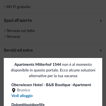
Wi-Fi gratuito
Spazi all'aperto
Terrazza sul tetto
Terrazza
Servizi ed extra
Banco escursioni guidate
Apartments Mitterhof 1544
non è al momento
disponibile in questo portale. Ecco alcune soluzioni
Accoglienza e reception
alternative per la tua vacanza
Express check in
Oberwiesen Hotel - B&B Boutique -Apartment
Brunico
Vedi alloggio
Servizi di pulizia
Dolomitioutdoorlife