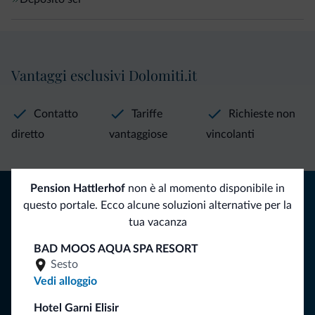
Vantaggi esclusivi Dolomiti.it
Contatto
Tariffe
Richieste non
diretto
vantaggiose
vincolanti
Consigli dalle Dolomiti
Pension Hattlerhof
non è al momento disponibile in
questo portale. Ecco alcune soluzioni alternative per la
tua vacanza
Riceverai informazioni, offerte esclusive e news per la tua
vacanza nelle Dolomiti.
BAD MOOS AQUA SPA RESORT
Sesto
Vedi alloggio
ISCRIVITI ALLA NEWSLETTER
Hotel Garni Elisir