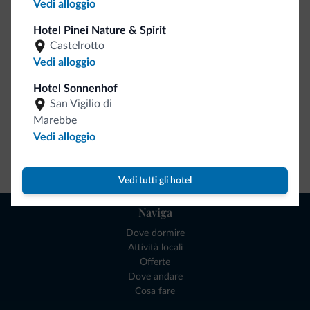
Vedi alloggio
Ce l'avete chiesto in tanti. Ecco la nuova collezione firmata
Dolomiti.it!
Hotel Pinei Nature & Spirit
Castelrotto
Vedi alloggio
Hotel Sonnenhof
San Vigilio di
Marebbe
Vedi alloggio
Vai allo shop
Vedi tutti gli hotel
Naviga
Dove dormire
Attività locali
Offerte
Dove andare
Cosa fare