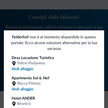
Consigli dalle Dolomiti
Riceverai informazioni, offerte esclusive e news per la tua
vacanza nelle Dolomiti.
Felderhof
non è al momento disponibile in questo
portale. Ecco alcune soluzioni alternative per la tua
vacanza
ISCRIVITI ALLA NEWSLETTER
Desy Locazione Turistica
Feltre-Pedavena
Segui Dolomiti.it
Vedi alloggio
Apartments Sol & Nef
Rocca Pietore
Vedi alloggio
Hotel ANDER
Brunico
Be Original, scopri la nuova collezione