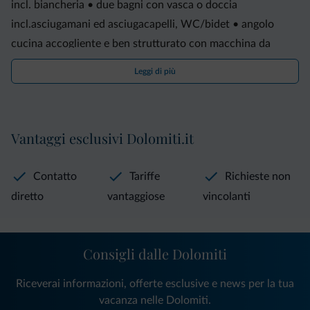
incl. biancheria • due bagni con vasca o doccia
incl.asciugamani ed asciugacapelli, WC/bidet • angolo
cucina accogliente e ben strutturato con macchina da
caffè, lavastoviglie, forno, piastra elettrica di cottura con
Leggi di più
quattro sezioni, frigorifero incl. canovacci da cucina •
terrazza • attrezzatura per bambini (lettino, seggioloni) • TV
sat • WLAN gratuito • parcheggio • deposito sci provvisto
Vantaggi esclusivi Dolomiti.it
di asciuga scarponi • una lavatrice per tutti nel deposito
sci.
Contatto
Tariffe
Richieste non
diretto
vantaggiose
vincolanti
Consigli dalle Dolomiti
Riceverai informazioni, offerte esclusive e news per la tua
vacanza nelle Dolomiti.