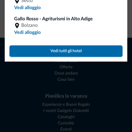
Sesto
Vedi alloggio
Gallo Rosso - Agriturismi in Alto Adige
Vai allo shop
Bolzano
Vedi alloggio
Naviga
Vedi tutti gli hotel
Dove dormire
Attività locali
Offerte
Dove andare
Cosa fare
Pianifica la vacanza
Esperienze e Buoni Regalo
I nostri Gadgets Dolomiti
Cataloghi
Curiosità
Eventi