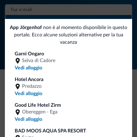
ISCRIVITI ALLA NEWSLETTER
App Jörgenhof
non è al momento disponibile in questo
portale. Ecco alcune soluzioni alternative per la tua
Segui Dolomiti.it
vacanza
Garni Ongaro
Selva di Cadore
Vedi alloggio
Hotel Ancora
Predazzo
Be Original, scopri la nuova collezione
Vedi alloggio
Ce l'avete chiesto in tanti. Ecco la nuova collezione firmata
Dolomiti.it!
Good Life Hotel Zirm
Obereggen - Ega
Vedi alloggio
BAD MOOS AQUA SPA RESORT