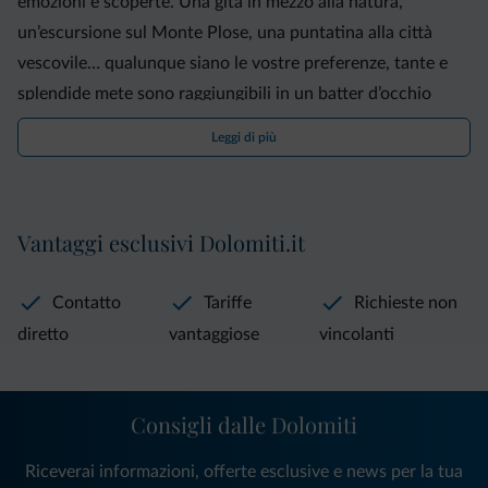
emozioni e scoperte. Una gita in mezzo alla natura,
un’escursione sul Monte Plose, una puntatina alla città
vescovile… qualunque siano le vostre preferenze, tante e
splendide mete sono raggiungibili in un batter d’occhio
direttamente dal nostro parcheggio. Direttamente accanto
Leggi di più
al Gartenhof si estendono gli orti e i vivai della nostra
azienda florovivaistica. Lasciatevi incantare dal profumo e
dai colori di un’infinità di fiori e piante!
Vantaggi esclusivi Dolomiti.it
Contatto
Tariffe
Richieste non
diretto
vantaggiose
vincolanti
Consigli dalle Dolomiti
Riceverai informazioni, offerte esclusive e news per la tua