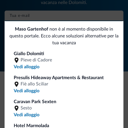
vacanza nelle Dolomiti.
ISCRIVITI ALLA NEWSLETTER
Maso Gartenhof
non è al momento disponibile in
questo portale. Ecco alcune soluzioni alternative per la
tua vacanza
Segui Dolomiti.it
Giallo Dolomiti
Pieve di Cadore
Vedi alloggio
Presulis Hideaway Apartments & Restaurant
Fiè allo Sciliar
Be Original, scopri la nuova collezione
Vedi alloggio
Ce l'avete chiesto in tanti. Ecco la nuova collezione firmata
Caravan Park Sexten
Dolomiti.it!
Sesto
Vedi alloggio
Hotel Marmolada