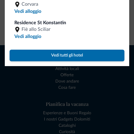
Corvara
Vedi alloggio
Residence St Konstantin
Fiè allo Sciliar
Vai allo shop
Vedi alloggio
Naviga
Vedi tutti gli hotel
Dove dormire
Attività locali
Offerte
Dove andare
Cosa fare
Pianifica la vacanza
Esperienze e Buoni Regalo
I nostri Gadgets Dolomiti
Cataloghi
Curiosità