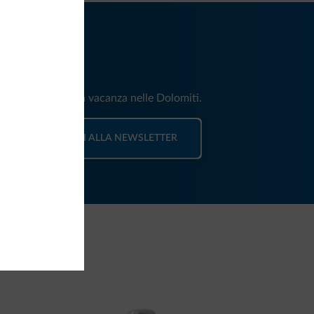
iti
e e news per la tua vacanza nelle Dolomiti.
ISCRIVITI ALLA NEWSLETTER