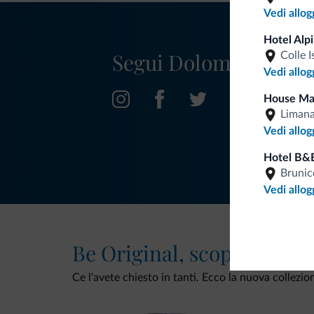
Vedi allog
Hotel Alp
Segui Dolomiti.it
Colle I
Vedi allog
House Ma
Liman
Vedi allog
Hotel B&
Brunic
Vedi allog
Be Original, scopri la nuo
Ce l'avete chiesto in tanti. Ecco la nuova collezio