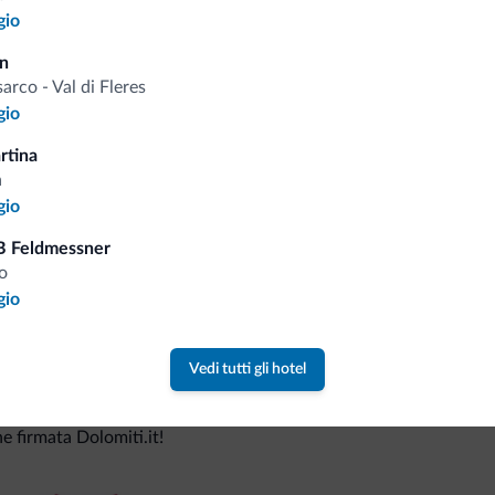
gio
in
Consigli dalle Dolom
sarco - Val di Fleres
gio
Riceverai informazioni, offerte esclusiv
rtina
a
gio
B Feldmessner
o
gio
Vedi tutti gli hotel
va collezione
ne firmata Dolomiti.it!