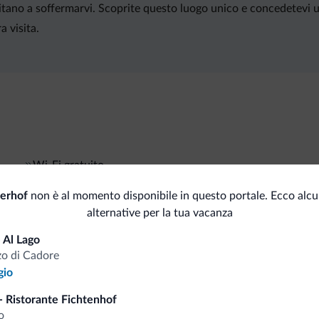
invitano a soffermarvi. Scoprite questo luogo unico e concedetevi
a visita.
Wi-Fi gratuito
erhof
non è al momento disponibile in questo portale. Ecco alcu
alternative per la tua vacanza
i.it
 Al Lago
o di Cadore
gio
Tariffe vantaggiose
- Ristorante Fichtenhof
o