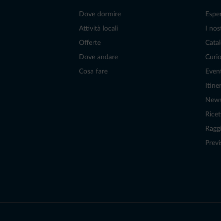
Dove dormire
Espe
Attività locali
I nos
Offerte
Catal
Dove andare
Curio
Cosa fare
Even
Itiner
New
Ricet
Raggi
Previ