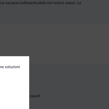
 una vacanza indimenticabile nel nostro maso!. La
ne soluzioni
Richieste non vincolanti