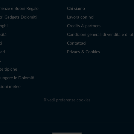
rienze e Buoni Regalo
Chi siamo
tri Gadgets Dolomiti
Lavora con noi
oghi
Credits & partners
sità
Condizioni generali di vendita e di uti
ti
Contattaci
ari
Privacy & Cookies
s
te tipiche
ungere le Dolomiti
sioni meteo
Rivedi preferenze cookies