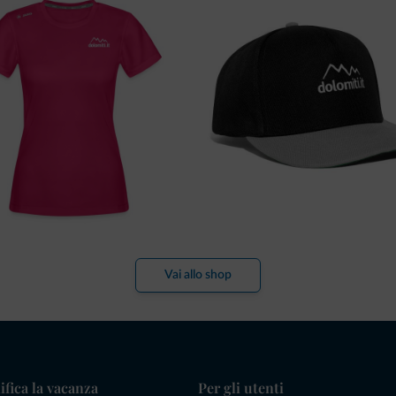
Vai allo shop
ifica la vacanza
Per gli utenti