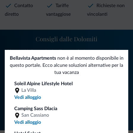
Contatto
Tariffe
Richieste non
diretto
vantaggiose
vincolanti
Consigli dalle Dolomiti
Riceverai informazioni, offerte esclusive e news per la tua
Bellavista Apartments
non è al momento disponibile in
vacanza nelle Dolomiti.
questo portale. Ecco alcune soluzioni alternative per la
tua vacanza
ISCRIVITI ALLA NEWSLETTER
Soleil Alpine Lifestyle Hotel
La Villa
Vedi alloggio
Segui Dolomiti.it
Camping Sass Dlacia
San Cassiano
Vedi alloggio