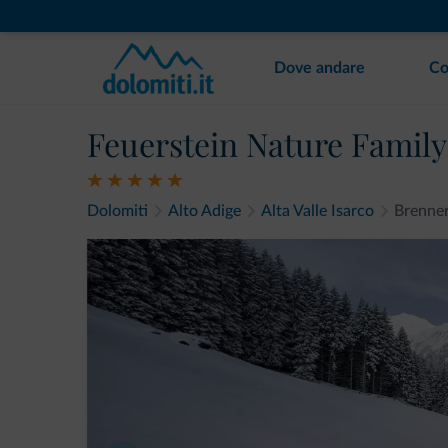
Dove andare
Co
Feuerstein Nature Family
Dolomiti
Alto Adige
Alta Valle Isarco
Brenne