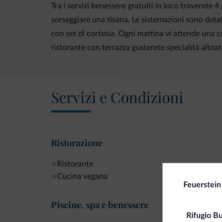
Tra i servizi benessere gratuiti in loco troverete 4
sorseggiare una tisana. Le sistemazioni sono dotat
con set di cortesia. Ogni mattina vi attende una co
ristorante con terrazza gusterete specialità altoa
Servizi e Condizioni
Ristorazione
Ristorante
Cucina vegana
Feuerstein
Piscine, spa e benessere
Rifugio B