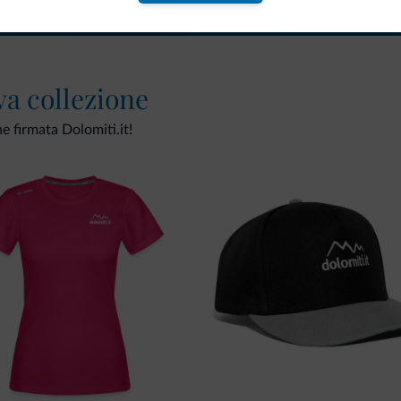
va collezione
ne firmata Dolomiti.it!