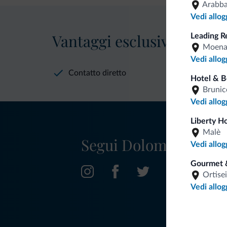
Arabb
Vedi allog
Vantaggi esclusivi Dolomit
Leading R
Moen
Vedi allog
Contatto diretto
Hotel & 
Brunic
Vedi allog
Liberty H
Malè
Segui Dolomiti.it
Vedi allog
Gourmet 
Ortisei
Vedi allog