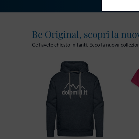
Be Original, scopri la nuo
Ce l'avete chiesto in tanti. Ecco la nuova collezio