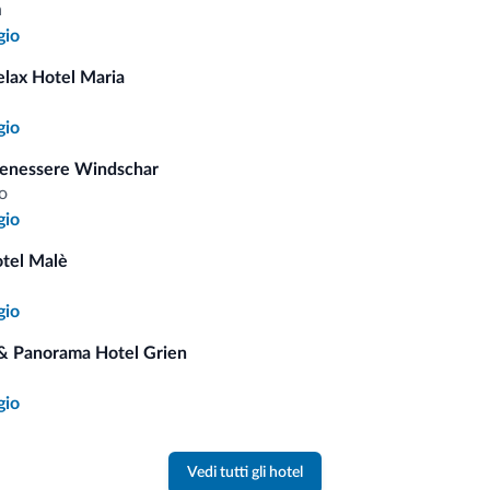
a
gio
i.it
elax Hotel Maria
a
gio
Tariffe vantaggiose
Benessere Windschar
o
gio
otel Malè
Consigli dalle Dolom
gio
& Panorama Hotel Grien
Riceverai informazioni, offerte esclusiv
gio
Vedi tutti gli hotel