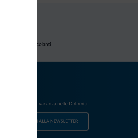
Richieste non vincolanti
iti
e e news per la tua vacanza nelle Dolomiti.
ISCRIVITI ALLA NEWSLETTER