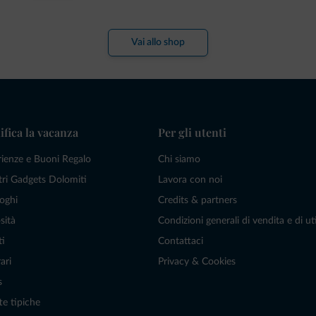
Vai allo shop
ifica la vacanza
Per gli utenti
rienze e Buoni Regalo
Chi siamo
tri Gadgets Dolomiti
Lavora con noi
oghi
Credits & partners
sità
Condizioni generali di vendita e di uti
ti
Contattaci
ari
Privacy & Cookies
s
te tipiche