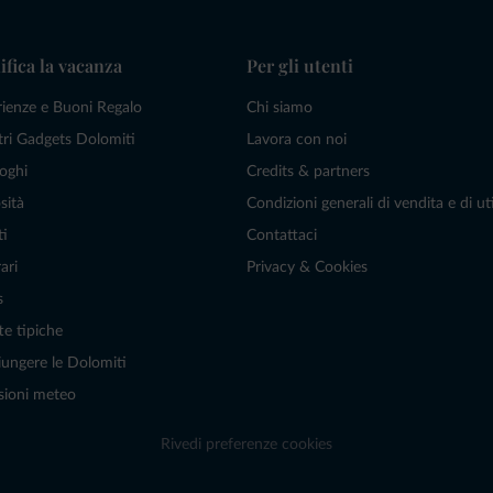
ifica la vacanza
Per gli utenti
rienze e Buoni Regalo
Chi siamo
tri Gadgets Dolomiti
Lavora con noi
oghi
Credits & partners
sità
Condizioni generali di vendita e di uti
ti
Contattaci
ari
Privacy & Cookies
s
te tipiche
ungere le Dolomiti
sioni meteo
Rivedi preferenze cookies