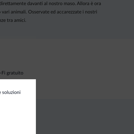
o direttamente davanti al nostro maso. Allora è ora
mo vari animali. Osservate ed accarezzate i nostri
ze tra amici.
Fi gratuito
 soluzioni