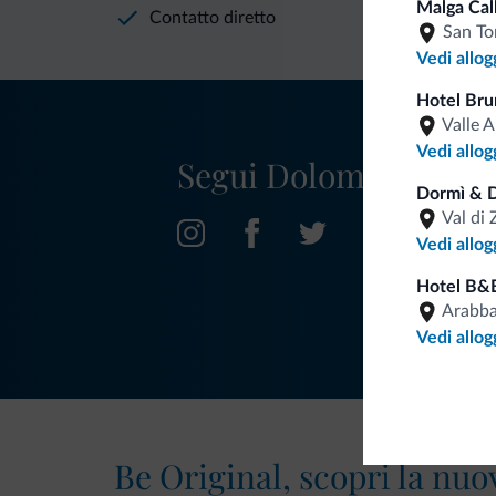
Malga Cal
Contatto diretto
San To
Vedi allog
Hotel Bru
Valle A
Vedi allog
Segui Dolomiti.it
Dormì & D
Val di 
Vedi allog
Hotel B&
Arabb
Vedi allog
Be Original, scopri la nuo