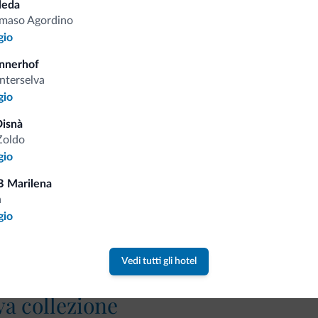
leda
Tariffe vantaggiose
maso Agordino
gio
nnerhof
nterselva
gio
Consigli dalle Dolom
isnà
Zoldo
Riceverai informazioni, offerte esclusiv
gio
B Marilena
a
gio
Vedi tutti gli hotel
va collezione