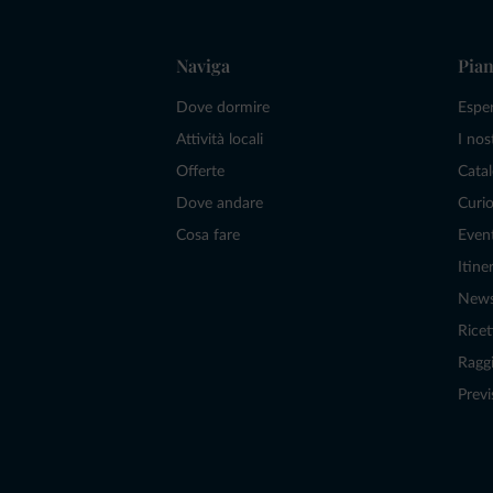
Naviga
Pian
Dove dormire
Espe
Attività locali
I nos
Offerte
Catal
Dove andare
Curio
Cosa fare
Even
Itiner
New
Ricet
Raggi
Previ