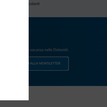
Richieste non vincolanti
iti
e e news per la tua vacanza nelle Dolomiti.
ISCRIVITI ALLA NEWSLETTER