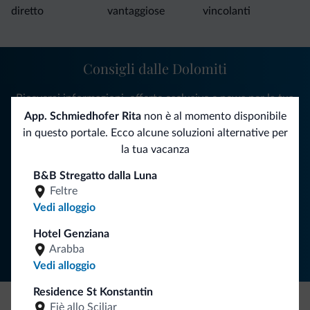
diretto
vantaggiose
vincolanti
Consigli dalle Dolomiti
Riceverai informazioni, offerte esclusive e news per la tua
vacanza nelle Dolomiti.
App. Schmiedhofer Rita
non è al momento disponibile
in questo portale. Ecco alcune soluzioni alternative per
la tua vacanza
ISCRIVITI ALLA NEWSLETTER
B&B Stregatto dalla Luna
Feltre
Vedi alloggio
Segui Dolomiti.it
Hotel Genziana
Arabba
Vedi alloggio
Residence St Konstantin
Fiè allo Sciliar