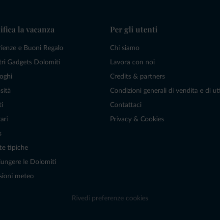
ifica la vacanza
Per gli utenti
rienze e Buoni Regalo
Chi siamo
tri Gadgets Dolomiti
Lavora con noi
oghi
Credits & partners
sità
Condizioni generali di vendita e di uti
ti
Contattaci
ari
Privacy & Cookies
s
te tipiche
ungere le Dolomiti
sioni meteo
Rivedi preferenze cookies