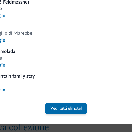
B Feldmessner
Tariffe vantaggiose
o
gio
gilio di Marebbe
gio
Consigli dalle Dolom
rmolada
a
Riceverai informazioni, offerte esclusiv
gio
ntain family stay
gio
Vedi tutti gli hotel
va collezione