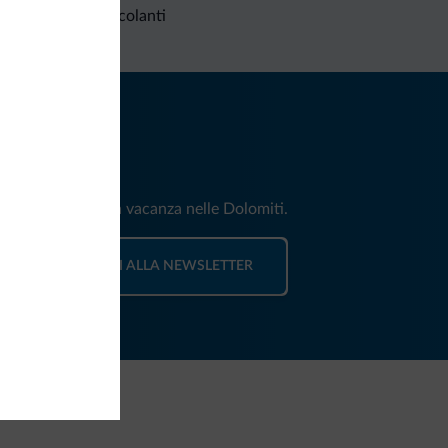
Richieste non vincolanti
iti
e e news per la tua vacanza nelle Dolomiti.
ISCRIVITI ALLA NEWSLETTER