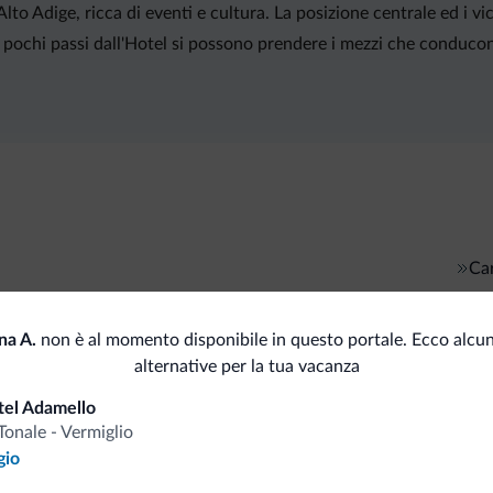
Alto Adige, ricca di eventi e cultura. La posizione centrale ed i v
. A pochi passi dall'Hotel si possono prendere i mezzi che conducon
Car
Pagamenti
na A.
non è al momento disponibile in questo portale. Ecco alcun
alternative per la tua vacanza
tel Adamello
i.it
Tonale - Vermiglio
gio