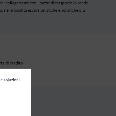
icini collegamenti con i mezzi di trasporto lo rende
o nelle località escursionistiche e sciistiche più
ta di credito
e soluzioni