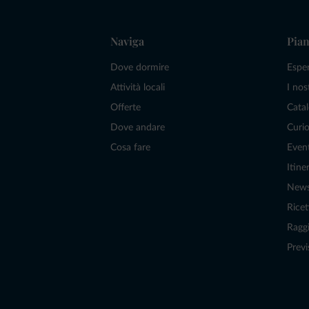
Naviga
Pian
Dove dormire
Espe
Attività locali
I nos
Offerte
Catal
Dove andare
Curio
Cosa fare
Even
Itiner
New
Ricet
Raggi
Previ