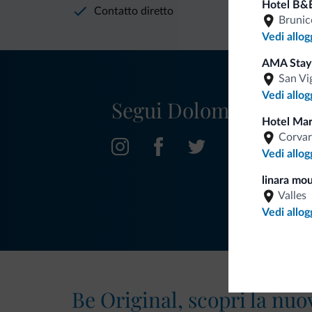
Hotel B&
Contatto diretto
Brunic
Vedi allog
AMA Stay
San Vi
Vedi allog
Segui Dolomiti.it
Hotel Ma
Corvar
Vedi allog
linara mou
Valles
Vedi allog
Be Original, scopri la nuo