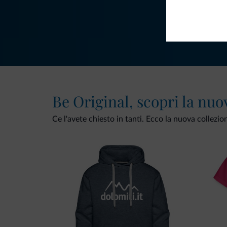
Be Original, scopri la nuo
Ce l'avete chiesto in tanti. Ecco la nuova collezio