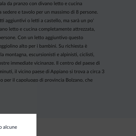
ala da pranzo con divano letto e cucina
a sedere e tavolo per un massimo di 8 persone.
aggiuntivi o letti a castello, ma sarà un po'
ano letto e cucina completamente attrezzata,
persone. Con un letto aggiuntivo questo
ggiolino alto per i bambini. Su richiesta è
a montagna, escursionisti e alpinisti, ciclisti,
nostre immediate vicinanze. Il centro del paese di
minuti, il vicino paese di Appiano si trova a circa 3
o per il capoluogo di provincia Bolzano, che
ivie e funicolari, vedi "Mobil Card Alto Adige",
ta in posizione centrale e offre numerose
rne solo alcuni. Per i bagnanti, naturalmente, vale
nché i due laghi di Montiggler e il Lago di Fiè.
ti i giorni durante il periodo di vacanze. lingue
o alcune