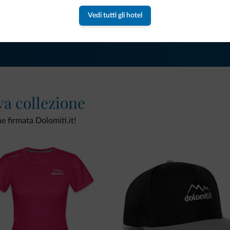
Vedi tutti gli hotel
va collezione
ne firmata Dolomiti.it!