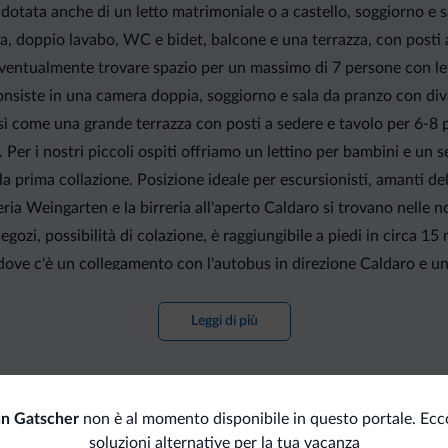
otata anche di un letto matrimoniale o a castello, soggiorno e s
 doppio lavabo, WC e bidet, balcone e una terrazza, con posti 
tualmente trovare spazio per un massimo di 7 persone con letti 
nsiste in una camera doppia, soggiorno e sala da pranzo con div
 come una grande terrazza con posti a sedere e tavolo per 6-8 
er i nostri piccoli ospiti offriamo un lettino per bambini e un se
a prima collazione. Posizione ideale per escursionisti, amanti dell
zeria Weingarten e la birreria all'aperto Caldaro si trovano nelle 
egozi, possibilità di colazione, è raggiungibile a piedi in circa 15 
 dove c'è un collegamento con l'autobus in direzione Caldaro e un
o, autobus e treno per tutto l'Alto Adige, così come numerose fun
e. Dato che Bolzano si trova a 11 km di distanza, la città è situa
Leggi di più
al Gardena e Val Badia, Alpe di Villandera, Lago di Garda, per cita
Caldaro, facilmente raggiungibile anche con l'autobus del lago, no
di informazione dell'Ufficio turistico di Caldaro, che è aperto tut
n Gatscher
non è al momento disponibile in questo portale. Ecc
soluzioni alternative per la tua vacanza