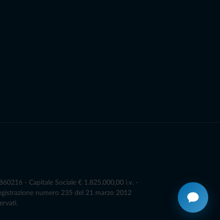
0216 - Capitale Sociale € 1.825.000,00 i.v. -
Registrazione numero 235 del 21 marzo 2012
ervati.