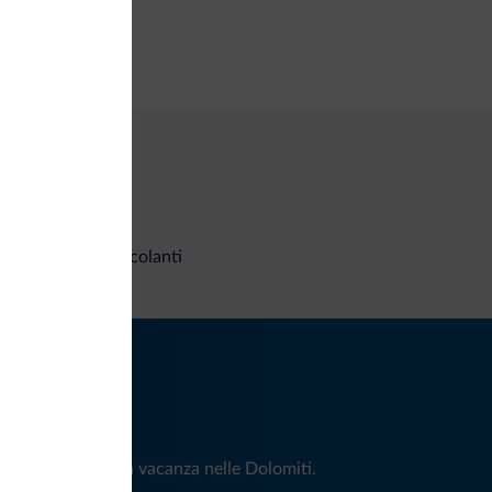
Richieste non vincolanti
iti
e e news per la tua vacanza nelle Dolomiti.