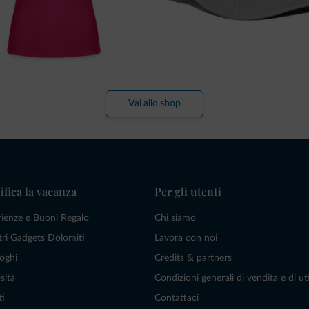
Vai allo shop
ifica la vacanza
Per gli utenti
rienze e Buoni Regalo
Chi siamo
tri Gadgets Dolomiti
Lavora con noi
oghi
Credits & partners
sità
Condizioni generali di vendita e di uti
ti
Contattaci