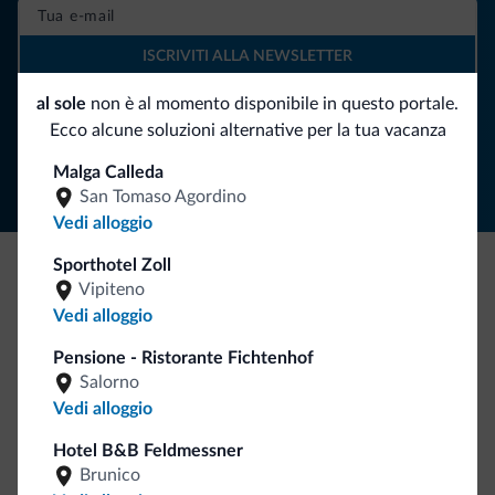
ISCRIVITI ALLA NEWSLETTER
al sole
non è al momento disponibile in questo portale.
Segui Dolomiti.it
Ecco alcune soluzioni alternative per la tua vacanza
Malga Calleda
San Tomaso Agordino
Vedi alloggio
Sporthotel Zoll
Vipiteno
Be Original, scopri la nuova collezione
Vedi alloggio
Ce l'avete chiesto in tanti. Ecco la nuova collezione firmata
Dolomiti.it!
Pensione - Ristorante Fichtenhof
Salorno
Vedi alloggio
Hotel B&B Feldmessner
Brunico