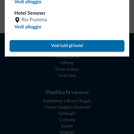
Vedi alloggio
Hotel Senoner
Vai allo shop
Rio Pusteria
Vedi alloggio
Naviga
Vedi tutti gli hotel
Dove dormire
Attività locali
Offerte
Dove andare
Cosa fare
Pianifica la vacanza
Esperienze e Buoni Regalo
I nostri Gadgets Dolomiti
Cataloghi
Curiosità
Eventi
Itinerari