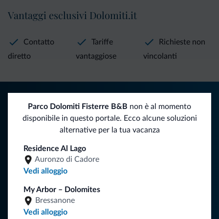
Vantaggi esclusivi Dolomiti.it
Contatto
Tariffe
Richieste non
diretto
vantaggiose
vincolanti
Consigli dalle Dolomiti
Parco Dolomiti Fisterre B&B
non è al momento
Riceverai informazioni, offerte esclusive e news per la tua
disponibile in questo portale. Ecco alcune soluzioni
vacanza nelle Dolomiti.
alternative per la tua vacanza
Residence Al Lago
Auronzo di Cadore
ISCRIVITI ALLA NEWSLETTER
Vedi alloggio
My Arbor – Dolomites
Segui Dolomiti.it
Bressanone
Vedi alloggio