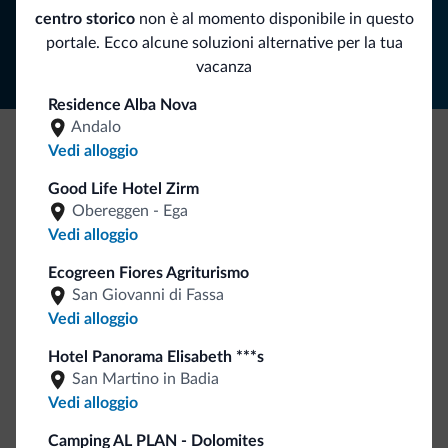
Segui Dolomiti.it
centro storico
non è al momento disponibile in questo
portale. Ecco alcune soluzioni alternative per la tua
vacanza
Residence Alba Nova
Andalo
Vedi alloggio
Be Original, scopri la nuova collezione
Good Life Hotel Zirm
Ce l'avete chiesto in tanti. Ecco la nuova collezione firmata
Obereggen - Ega
Dolomiti.it!
Vedi alloggio
Ecogreen Fiores Agriturismo
San Giovanni di Fassa
Vedi alloggio
Hotel Panorama Elisabeth ***s
San Martino in Badia
Vedi alloggio
Vai allo shop
Camping AL PLAN - Dolomites