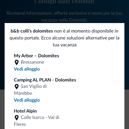
Consigli dalle Dolomiti
Riceverai informazioni, offerte esclusive e news per la tua
vacanza nelle Dolomiti.
b&b colli's dolomites
non è al momento disponibile in
questo portale. Ecco alcune soluzioni alternative per la
ISCRIVITI ALLA NEWSLETTER
tua vacanza
My Arbor – Dolomites
Segui Dolomiti.it
Bressanone
Vedi alloggio
Camping AL PLAN - Dolomites
San Vigilio di
Marebbe
Vedi alloggio
Be Original, scopri la nuova collezione
Hotel Alpin
Ce l'avete chiesto in tanti. Ecco la nuova collezione firmata
Colle Isarco - Val di
Dolomiti.it!
Fleres