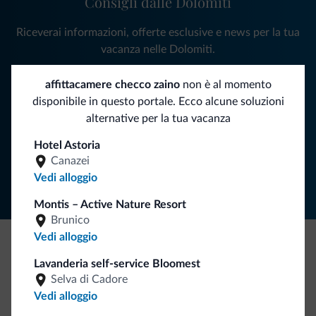
Consigli dalle Dolomiti
Riceverai informazioni, offerte esclusive e news per la tua
vacanza nelle Dolomiti.
affittacamere checco zaino
non è al momento
disponibile in questo portale. Ecco alcune soluzioni
ISCRIVITI ALLA NEWSLETTER
alternative per la tua vacanza
Hotel Astoria
Segui Dolomiti.it
Canazei
Vedi alloggio
Montis – Active Nature Resort
Brunico
Vedi alloggio
Be Original, scopri la nuova collezione
Lavanderia self-service Bloomest
Selva di Cadore
Ce l'avete chiesto in tanti. Ecco la nuova collezione firmata
Vedi alloggio
Dolomiti.it!