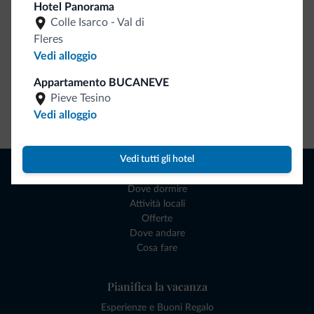
Hotel Panorama
Colle Isarco - Val di
Fleres
Vedi alloggio
Appartamento BUCANEVE
Pieve Tesino
Vai allo shop
Vedi alloggio
Vedi tutti gli hotel
Naviga
Dove dormire
Attività locali
Offerte
Dove andare
Cosa fare
Pianifica la vacanza
Esperienze e Buoni Regalo