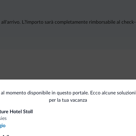
ll'arrivo. L?importo sarà completamente rimborsabile al check-out
Animali ammessi
al momento disponibile in questo portale. Ecco alcune soluzioni
per la tua vacanza
ure Hotel Stoll
i.it
sies
gio