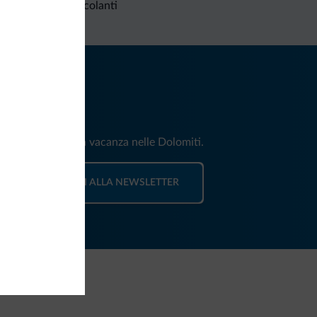
Richieste non vincolanti
iti
e e news per la tua vacanza nelle Dolomiti.
ISCRIVITI ALLA NEWSLETTER