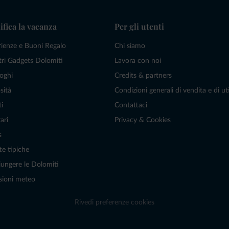
ifica la vacanza
Per gli utenti
rienze e Buoni Regalo
Chi siamo
tri Gadgets Dolomiti
Lavora con noi
oghi
Credits & partners
sità
Condizioni generali di vendita e di uti
ti
Contattaci
ari
Privacy & Cookies
s
te tipiche
ungere le Dolomiti
sioni meteo
Rivedi preferenze cookies