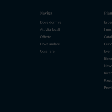
Naviga
Pian
Dove dormire
Espe
Attività locali
I nos
Offerte
Catal
Dove andare
Curio
Cosa fare
Even
Itiner
New
Ricet
Raggi
Previ