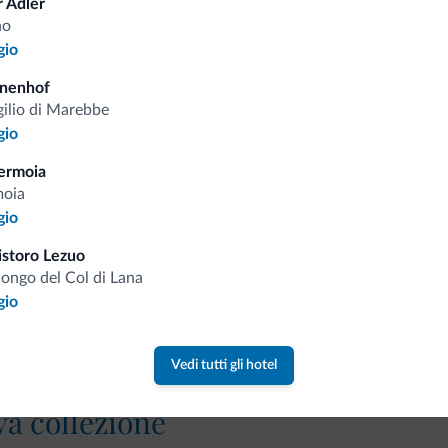
 Adler
Tariffe vantaggiose
no
gio
nnenhof
gilio di Marebbe
gio
Consigli dalle Dolom
ermoia
moia
Riceverai informazioni, offerte esclusiv
gio
istoro Lezuo
longo del Col di Lana
gio
Vedi tutti gli hotel
va collezione