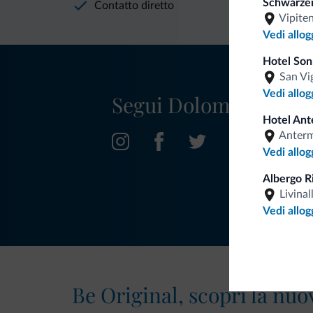
Schwarzer
Contatto diretto
Vipite
Vedi allog
Hotel So
San Vi
Vedi allog
Segui Dolomiti.it
Hotel Ant
Anter
Vedi allog
Albergo R
Livinal
Vedi allog
Be Original, scopri la nuo