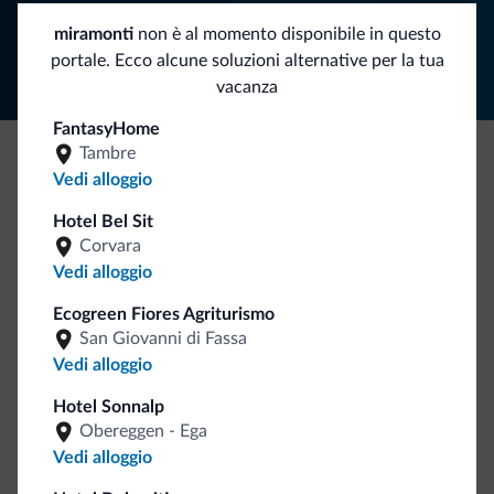
Segui Dolomiti.it
miramonti
non è al momento disponibile in questo
portale. Ecco alcune soluzioni alternative per la tua
vacanza
FantasyHome
Tambre
Vedi alloggio
Be Original, scopri la nuova collezione
Ce l'avete chiesto in tanti. Ecco la nuova collezione firmata
Hotel Bel Sit
Dolomiti.it!
Corvara
Vedi alloggio
Ecogreen Fiores Agriturismo
San Giovanni di Fassa
Vedi alloggio
Hotel Sonnalp
Obereggen - Ega
Vai allo shop
Vedi alloggio