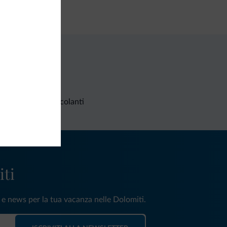
ta di credito
Richieste non vincolanti
iti
e e news per la tua vacanza nelle Dolomiti.