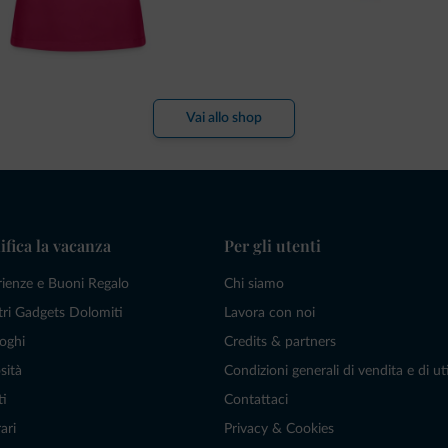
Vai allo shop
ifica la vacanza
Per gli utenti
rienze e Buoni Regalo
Chi siamo
tri Gadgets Dolomiti
Lavora con noi
oghi
Credits & partners
sità
Condizioni generali di vendita e di uti
ti
Contattaci
ari
Privacy & Cookies