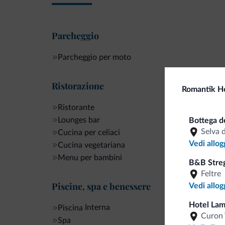
Parcheggio
Parcheggio per moto
Ristorazione
Romantik Ho
Ristorante
Lounges bar
Bottega de
Selva 
Cucina per celiaci
Vedi allog
Cucina vegetariana
Menu per bambini
B&B Streg
Feltre
Piscine, spa e benessere
Vedi allog
Hotel La
Interna
Piscina
Curon 
Spa