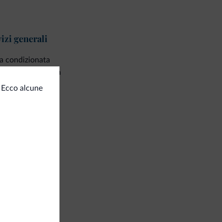
izi generali
a condizionata
setta di sicurezza
ff multilingua
 Ecco alcune
Italiano
Inglese
Tedesco
Spagnolo
iness
a congressi
amenti