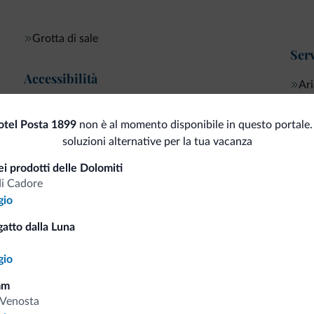
Grotta di sale
Serv
Accessibilità
Ari
Cas
Senza barriere architettoniche
Sta
tel Posta 1899
non è al momento disponibile in questo portale.
soluzioni alternative per la tua vacanza
Animali
i prodotti delle Dolomiti
Animali ammessi
di Cadore
gio
Sci
Bus
atto dalla Luna
<500 m
Piste da sci/impianti
gio
Sal
Deposito sci
mm
Pag
Venosta
Sport e attività