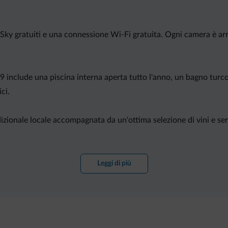
Sky gratuiti e una connessione Wi-Fi gratuita. Ogni camera è arr
 include una piscina interna aperta tutto l'anno, un bagno turco
ci.
dizionale locale accompagnata da un'ottima selezione di vini e se
-scarponi. Le piste da sci di Panarotta sono raggiungibili in 20 mi
Leggi di più