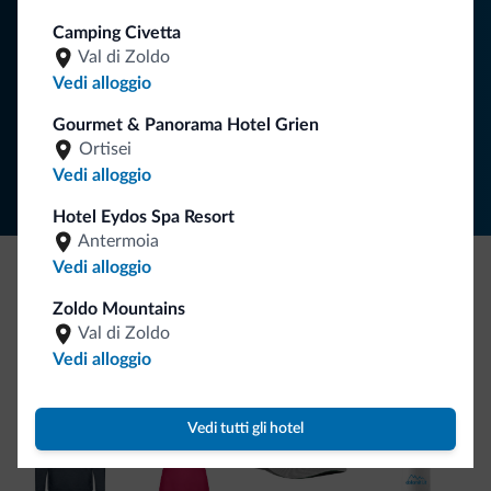
Camping Civetta
Val di Zoldo
ISCRIVITI ALLA NEWSLETTER
Vedi alloggio
Gourmet & Panorama Hotel Grien
Segui Dolomiti.it
Ortisei
Vedi alloggio
Hotel Eydos Spa Resort
Antermoia
Vedi alloggio
Be Original, scopri la nuova collezione
Zoldo Mountains
Val di Zoldo
Ce l'avete chiesto in tanti. Ecco la nuova collezione firmata
Vedi alloggio
Dolomiti.it!
Vedi tutti gli hotel