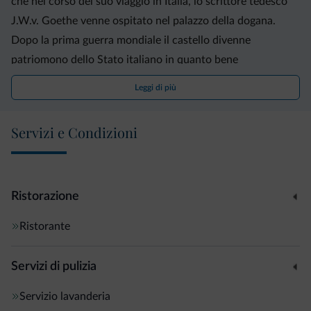
che nel corso del suo viaggio in Italia, lo scrittore tedesco
J.W.v. Goethe venne ospitato nel palazzo della dogana.
Dopo la prima guerra mondiale il castello divenne
patriomono dello Stato italiano in quanto bene
appartenente a cittadino di ex nazione nemica e dopo
Leggi di più
diversi passaggi di proprietá venne acquistato dal Prof.
Antonelli che, dopo aver restaurato l`antico palazzo, le
Servizi e Condizioni
vendette all' attuale proprietario ed albergatore Gafriller
Adolf. Adibito ad albergo e pizzeria il castello di Friedburg é
ristorto a nuovi splendori.
Ristorazione
Ristorante
Servizi di pulizia
Servizio lavanderia