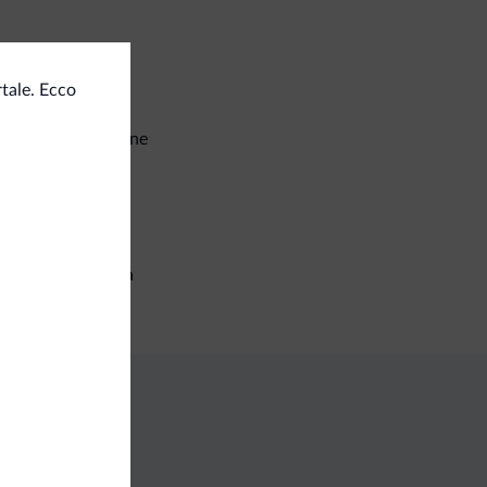
t e attività
tale. Ecco
neggio/Equitazione
corsi trekking
izi generali
setta di sicurezza