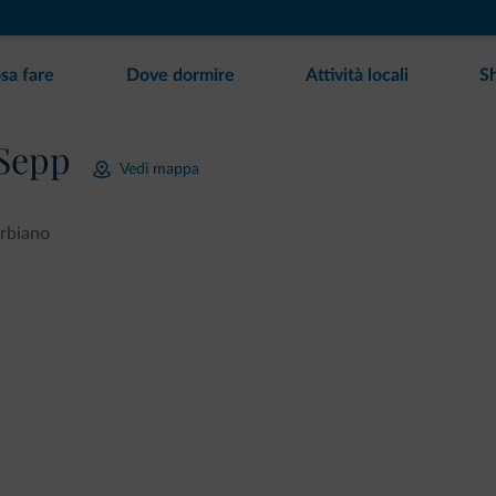
sa fare
Dove dormire
Attività locali
S
 Sepp
Vedi mappa
rbiano