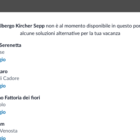
Animali ammessi
Spor
lbergo Kircher Sepp
non è al momento disponibile in questo por
alcune soluzioni alternative per la tua vacanza
Bici/MTB/e-bike
Ma
Serenetta
Per
se
Noleggio bici
gio
Serv
Sci
aro
di Cadore
Cas
<500 m
Piste da sci/impianti
gio
Deposito sci
o Fattoria dei fiori
olo
gio
i.it
mm
Venosta
gio