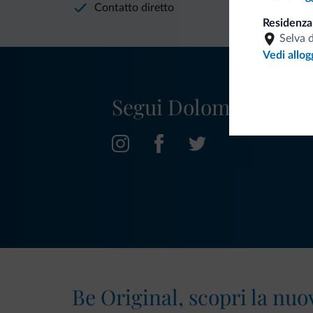
Contatto diretto
Residenz
Selva 
Vedi allog
Segui Dolomiti.it
Be Original, scopri la nuo