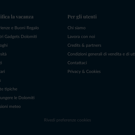
ifica la vacanza
Per gli utenti
rienze e Buoni Regalo
Chi siamo
tri Gadgets Dolomiti
Lavora con noi
oghi
Credits & partners
sità
Condizioni generali di vendita e di uti
ti
Contattaci
ari
Privacy & Cookies
s
te tipiche
ungere le Dolomiti
sioni meteo
Rivedi preferenze cookies