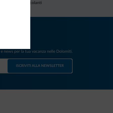
Richieste non vincolanti
iti
e e news per la tua vacanza nelle Dolomiti.
ISCRIVITI ALLA NEWSLETTER