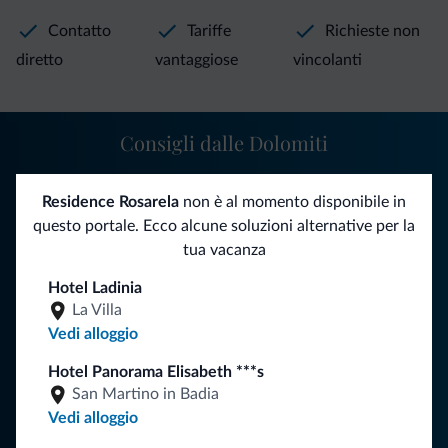
Contatto
Tariffe
Richieste non
diretto
vantaggiose
vincolanti
Consigli dalle Dolomiti
Riceverai informazioni, offerte esclusive e news per la tua
Residence Rosarela
non è al momento disponibile in
vacanza nelle Dolomiti.
questo portale. Ecco alcune soluzioni alternative per la
tua vacanza
Hotel Ladinia
ISCRIVITI ALLA NEWSLETTER
La Villa
Vedi alloggio
Segui Dolomiti.it
Hotel Panorama Elisabeth ***s
San Martino in Badia
Vedi alloggio