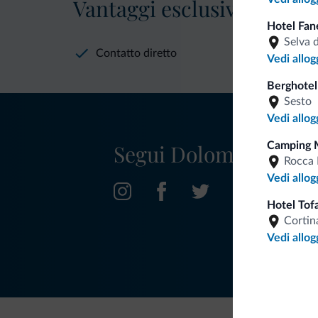
Vantaggi esclusivi Dolomit
Hotel Fan
Selva 
Contatto diretto
Vedi allog
Berghotel
Sesto
Vedi allog
Segui Dolomiti.it
Camping 
Rocca 
Vedi allog
Hotel Tof
Cortin
Vedi allog