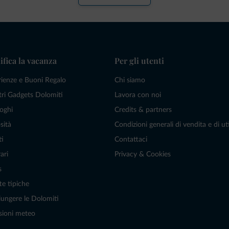
ifica la vacanza
Per gli utenti
rienze e Buoni Regalo
Chi siamo
tri Gadgets Dolomiti
Lavora con noi
oghi
Credits & partners
sità
Condizioni generali di vendita e di uti
ti
Contattaci
ari
Privacy & Cookies
s
te tipiche
ungere le Dolomiti
sioni meteo