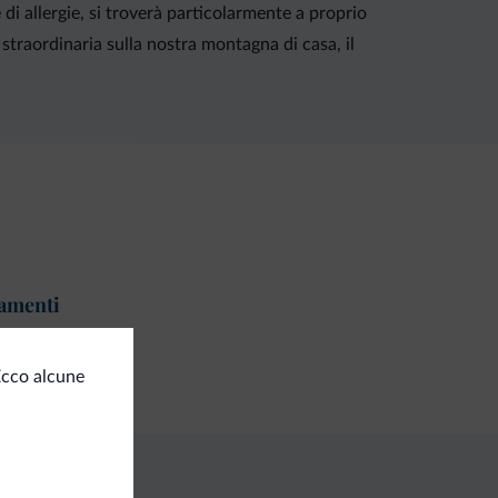
di allergie, si troverà particolarmente a proprio
 straordinaria sulla nostra montagna di casa, il
amenti
ta di credito
Ecco alcune