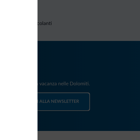
Richieste non vincolanti
iti
e e news per la tua vacanza nelle Dolomiti.
ISCRIVITI ALLA NEWSLETTER