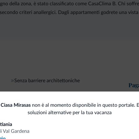
gno della zona, è stato classificato come CasaClima B. Chi soffre 
 secondo criteri anallergici. Dagli appartamenti godrete una vista
Senza barriere architettoniche
Pag
Internet
Car
 Ciasa Mirasas
non è al momento disponibile in questo portale. 
Wi-Fi gratuito
soluzioni alternative per la tua vacanza
tiania
di Val Gardena
gio