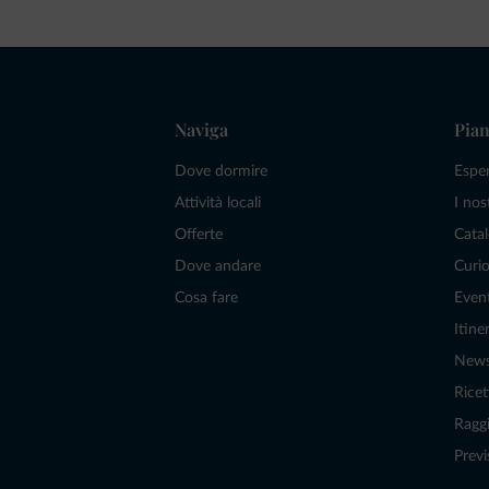
Naviga
Pian
Dove dormire
Espe
Attività locali
I nos
Offerte
Catal
Dove andare
Curio
Cosa fare
Even
Itiner
New
Ricet
Raggi
Previ