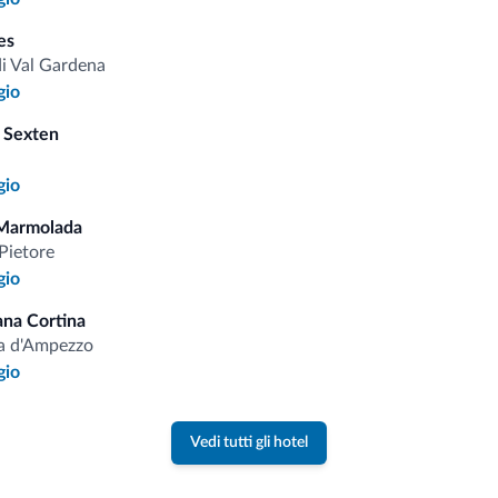
i.it
es
di Val Gardena
Tariffe vantaggiose
gio
 Sexten
gio
Consigli dalle Dolom
Marmolada
Pietore
gio
Riceverai informazioni, offerte esclusiv
ana Cortina
a d'Ampezzo
gio
Vedi tutti gli hotel