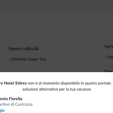
Serv
Sport e attività
Ser
Dolomiti Super Sun
Pag
Internet
Car
re Hotel Störes
non è al momento disponibile in questo portale.
Wi-Fi gratuito
soluzioni alternative per la tua vacanza
nto Fiorella
rtino di Castrozza
i.it
gio