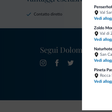
Penserhof
Val Sa
Contatto diretto
Vedi allog
Zoldo Mo
Val di 
Vedi allog
Segui Dolomiti.it
Naturhote
San C
Vedi allog
Pineta Pa
Rocca 
Vedi allog