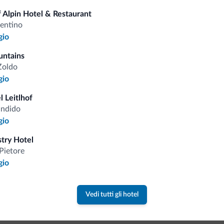
 Alpin Hotel & Restaurant
rentino
Tariffe vantaggiose
gio
untains
Zoldo
gio
Consigli dalle Dolom
l Leitlhof
andido
gio
Riceverai informazioni, offerte esclusiv
stry Hotel
Pietore
gio
Vedi tutti gli hotel