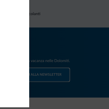
Richieste non vincolanti
iti
e e news per la tua vacanza nelle Dolomiti.
ISCRIVITI ALLA NEWSLETTER