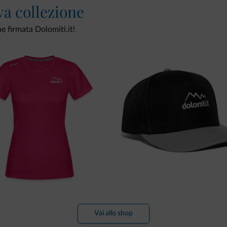
va collezione
ne firmata Dolomiti.it!
Vai allo shop