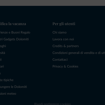
ifica la vacanza
Per gli utenti
rienze e Buoni Regalo
Chi siamo
tri Gadgets Dolomiti
Lavora con noi
oghi
Credits & partners
sità
Condizioni generali di vendita e di uti
ti
Contattaci
ari
Privacy & Cookies
s
te tipiche
ungere le Dolomiti
sioni meteo
Rivedi preferenze cookies