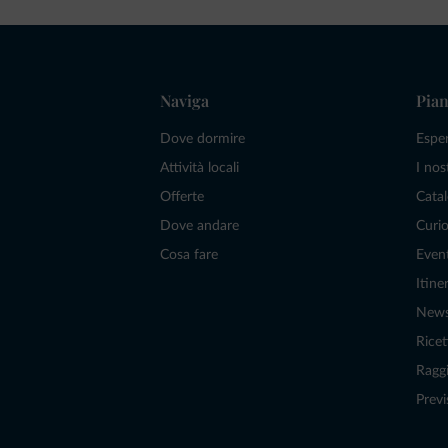
Naviga
Pian
Dove dormire
Espe
Attività locali
I nos
Offerte
Catal
Dove andare
Curio
Cosa fare
Even
Itiner
New
Ricet
Raggi
Previ