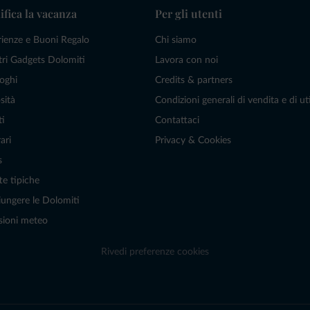
ifica la vacanza
Per gli utenti
rienze e Buoni Regalo
Chi siamo
tri Gadgets Dolomiti
Lavora con noi
oghi
Credits & partners
sità
Condizioni generali di vendita e di uti
ti
Contattaci
ari
Privacy & Cookies
s
te tipiche
ungere le Dolomiti
sioni meteo
Rivedi preferenze cookies