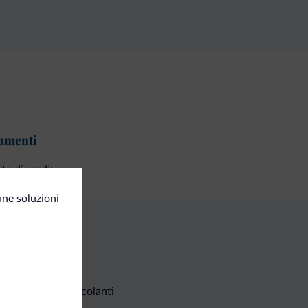
amenti
ta di credito
une soluzioni
Richieste non vincolanti