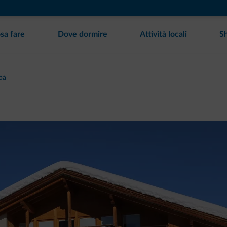
sa fare
Dove dormire
Attività locali
S
pa