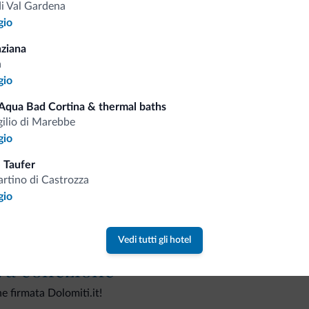
di Val Gardena
gio
ziana
a
Consigli dalle Dolom
gio
Aqua Bad Cortina & thermal baths
Riceverai informazioni, offerte esclusiv
gilio di Marebbe
gio
 Taufer
rtino di Castrozza
gio
Vedi tutti gli hotel
va collezione
ne firmata Dolomiti.it!