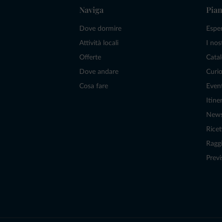
Naviga
Pian
Dove dormire
Espe
Attività locali
I nos
Offerte
Catal
Dove andare
Curio
Cosa fare
Even
Itiner
New
Ricet
Raggi
Previ