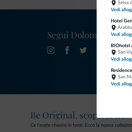
Selva 
Vedi allog
Hotel Gen
Arabb
Segui Dolomiti.it
Vedi allog
BIOhotel 
San Vi
Vedi allog
Residence
San Ma
Vedi allog
Be Original, scopri la nuo
Ce l'avete chiesto in tanti. Ecco la nuova collezio