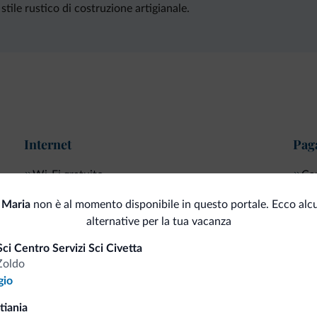
tile rustico di costruzione artigianale.
Internet
Pag
Wi-Fi gratuito
Car
 Maria
non è al momento disponibile in questo portale. Ecco alc
alternative per la tua vacanza
i.it
ci Centro Servizi Sci Civetta
Zoldo
gio
Tariffe vantaggiose
tiania