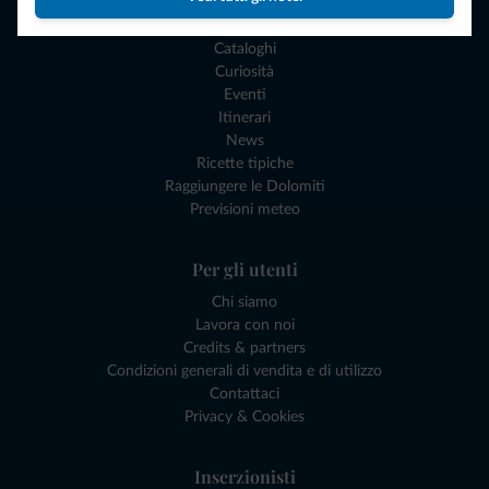
Esperienze e Buoni Regalo
I nostri Gadgets Dolomiti
Cataloghi
Curiosità
Eventi
Itinerari
News
Ricette tipiche
Raggiungere le Dolomiti
Previsioni meteo
Per gli utenti
Chi siamo
Lavora con noi
Credits & partners
Condizioni generali di vendita e di utilizzo
Contattaci
Privacy & Cookies
Inserzionisti