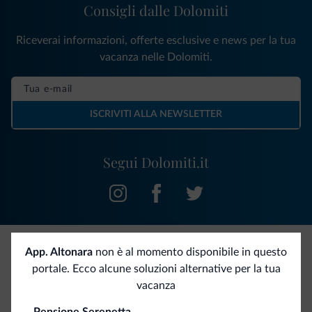
Consigli dalle Dolomiti
Riceverai informazioni, offerte esclusive e news per la tua
vacanza nelle Dolomiti.
ISCRIVITI ALLA NEWSLETTER
Segui Dolomiti.it
App. Altonara
non è al momento disponibile in questo
Be Original, scopri la nuova collezione
portale. Ecco alcune soluzioni alternative per la tua
vacanza
Ce l'avete chiesto in tanti. Ecco la nuova collezione firmata
Dolomiti.it!