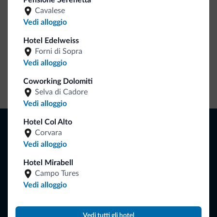
Pensione Serenetta
Cavalese
Vedi alloggio
Hotel Edelweiss
Forni di Sopra
Vedi alloggio
Coworking Dolomiti
Vai allo shop
Selva di Cadore
Vedi alloggio
Naviga
Hotel Col Alto
Corvara
Dove dormire
Vedi alloggio
Attività locali
Offerte
Hotel Mirabell
Dove andare
Campo Tures
Cosa fare
Vedi alloggio
Pianifica la vacanza
Vedi tutti gli hotel