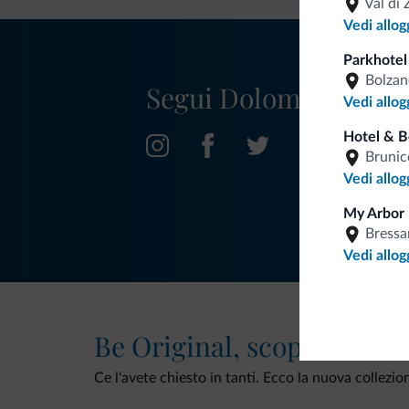
Val di 
Vedi allog
Parkhotel
Bolzan
Segui Dolomiti.it
Vedi allog
Hotel & 
Brunic
Vedi allog
My Arbor 
Bress
Vedi allog
Be Original, scopri la nuo
Ce l'avete chiesto in tanti. Ecco la nuova collezio