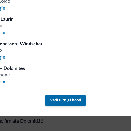
Zoldo
gio
 Laurin
o
Consigli dalle Dolom
gio
Benessere Windschar
Riceverai informazioni, offerte esclusiv
o
gio
– Dolomites
anone
gio
Vedi tutti gli hotel
va collezione
ne firmata Dolomiti.it!