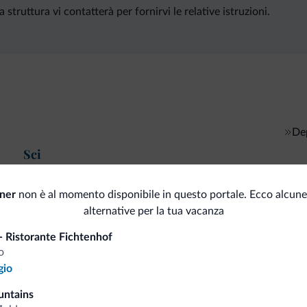
struttura vi contatterà per fornirvi le relative istruzioni.
Dep
Sci
oner
non è al momento disponibile in questo portale. Ecco alcune
alternative per la tua vacanza
i.it
- Ristorante Fichtenhof
o
gio
Tariffe vantaggiose
untains