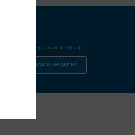
iti
e e news per la tua vacanza nelle Dolomiti.
ISCRIVITI ALLA NEWSLETTER