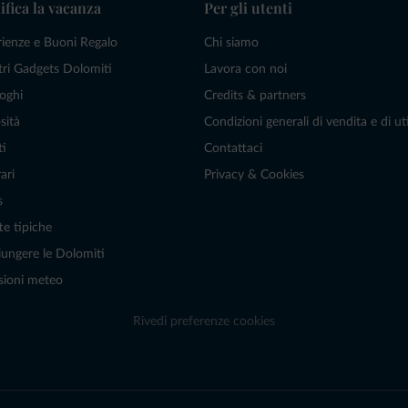
ifica la vacanza
Per gli utenti
rienze e Buoni Regalo
Chi siamo
tri Gadgets Dolomiti
Lavora con noi
oghi
Credits & partners
sità
Condizioni generali di vendita e di uti
ti
Contattaci
ari
Privacy & Cookies
s
te tipiche
ungere le Dolomiti
sioni meteo
Rivedi preferenze cookies