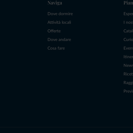
Naviga
Pian
Dove dormire
Espe
Attività locali
I nos
Offerte
Catal
Dove andare
Curio
Cosa fare
Even
Itiner
New
Ricet
Raggi
Previ