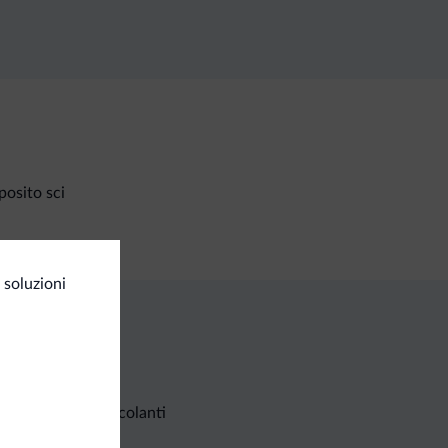
osito sci
 soluzioni
Richieste non vincolanti