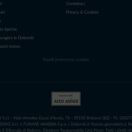
ti
Contattaci
ari
Privacy & Cookies
s
te tipiche
ungere le Dolomiti
sioni meteo
Rivedi preferenze cookies
r.l. - Viale Amedeo Duca d'Aosta, 76 - 39100 Bolzano (BZ) - P.I. 0302786
G S.r.l. e FUNIVIE ARABBA S.p.a. | Dolomiti.it Testata giornalistica. 
 il Tribunale di Belluno.­ Direttore Responsabile Lina Pison. Tutti i diritti ris