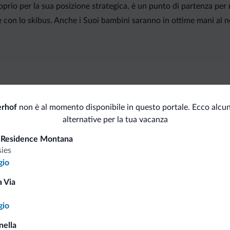
prio per la sua posizione strategica, è un punto di partenza per 
 lo skibus. Anche i Suoi bambini saranno in ottime mani al nost
i.it
erhof
non è al momento disponibile in questo portale. Ecco alcun
alternative per la tua vacanza
Tariffe vantaggiose
 Residence Montana
sies
gio
 Via
Consigli dalle Dolom
gio
nella