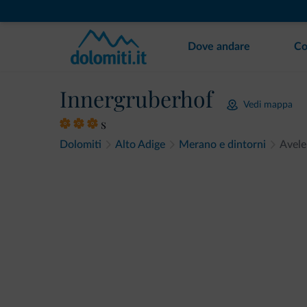
Dove andare
Co
Innergruberhof
Vedi mappa
s
Dolomiti
Alto Adige
Merano e dintorni
Avel