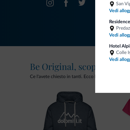
San Vi
Vedi allog
Residence
Predaz
Vedi allog
Hotel Alp
Colle I
Vedi allog
Be Original, scopri la nuo
Ce l'avete chiesto in tanti. Ecco la nuova collezio