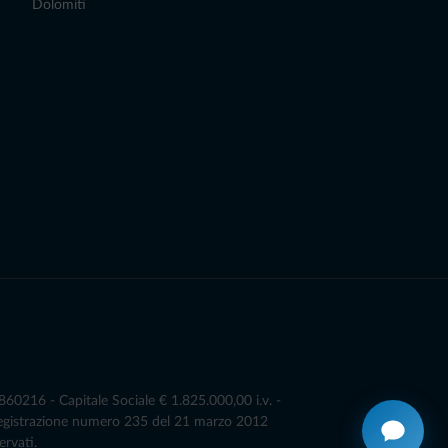
Dolomiti
0216 - Capitale Sociale € 1.825.000,00 i.v. -
Registrazione numero 235 del 21 marzo 2012
ervati.