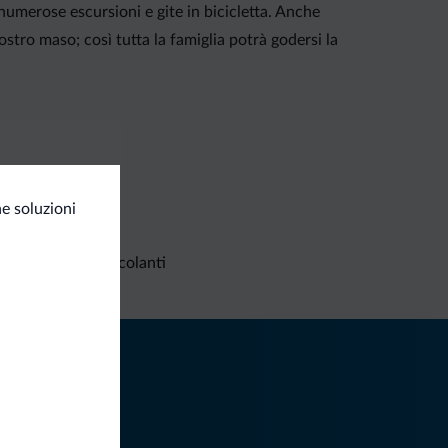
numerose escursioni e gite in bicicletta. Anche
ro maso; così tutta la famiglia potrà godersi la
e soluzioni
Richieste non vincolanti
iti