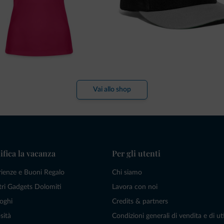
Vai allo shop
ifica la vacanza
Per gli utenti
rienze e Buoni Regalo
Chi siamo
tri Gadgets Dolomiti
Lavora con noi
oghi
Credits & partners
sità
Condizioni generali di vendita e di uti