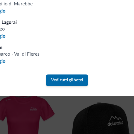
Riceverai informazioni, offerte esclusiv
gilio di Marebbe
gio
 Lagorai
zo
gio
in
sarco - Val di Fleres
gio
va collezione
ne firmata Dolomiti.it!
Vedi tutti gli hotel