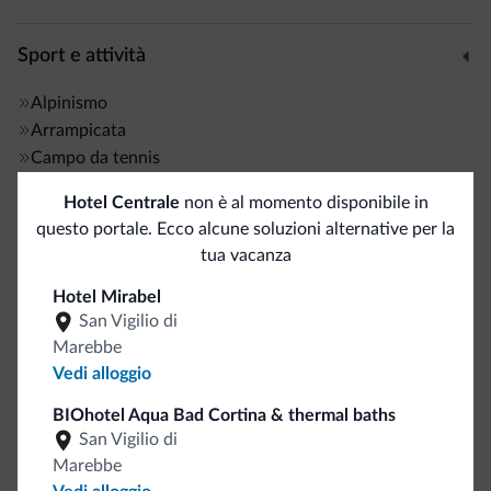
Sport e attività
Alpinismo
Arrampicata
Campo da tennis
Itinerari a piedi
Hotel Centrale
non è al momento disponibile in
Itinerari jogging
questo portale. Ecco alcune soluzioni alternative per la
Noleggio barche
<500 m
tua vacanza
Percorsi trekking
Pesca
<500 m
Hotel Mirabel
San Vigilio di
Marebbe
Servizi generali
Vedi alloggio
Bancomat/ATM
<500 m
BIOhotel Aqua Bad Cortina & thermal baths
Ascensori
San Vigilio di
Servizio in camera
Marebbe
Staff multilingua