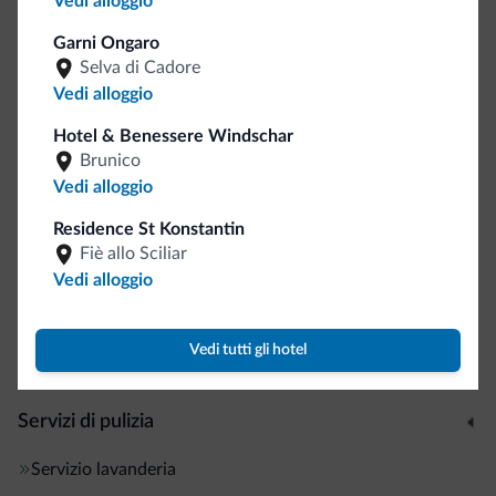
Vedi alloggio
Inglese
Garni Ongaro
Italiano
Selva di Cadore
Wi-Fi in camera
Vedi alloggio
Motociclisti benvenuti
Hotel & Benessere Windschar
Brunico
Internet
Vedi alloggio
Wi-Fi nelle aree comuni
Residence St Konstantin
Wi-Fi gratuito
Fiè allo Sciliar
Vedi alloggio
Accoglienza e reception
Vedi tutti gli hotel
Deposito bagagli
Servizi di pulizia
Servizio lavanderia