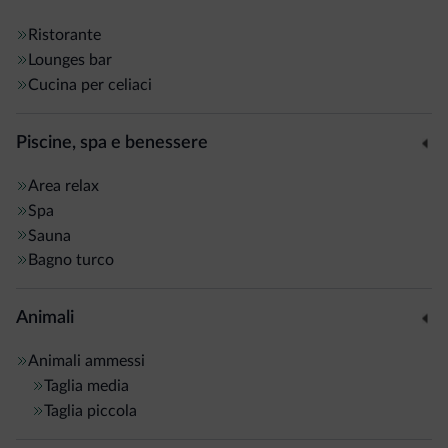
(numero limitato) a prezzi vantaggiosi e noleggio biciclette
Ristorante
MTB gratuito.
Lounges bar
Cucina per celiaci
Inoltre, deposito sci,
parcheggio
, bus navetta (a
pagamento), terrazza e animali domestici solo su previa
Piscine, spa e benessere
richiesta.
Area relax
Spa
Sauna
Bagno turco
Animali
Animali ammessi
Taglia media
Taglia piccola