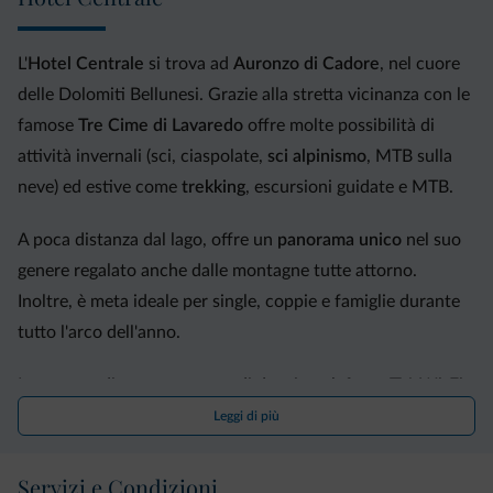
L'
Hotel Centrale
si trova ad
Auronzo di Cadore
, nel cuore
delle Dolomiti Bellunesi. Grazie alla stretta vicinanza con le
famose
Tre Cime di Lavaredo
offre molte possibilità di
attività invernali (sci, ciaspolate,
sci alpinismo
, MTB sulla
neve) ed estive come
trekking
, escursioni guidate e MTB.
A poca distanza dal lago, offre un
panorama unico
nel suo
genere regalato anche dalle montagne tutte attorno.
Inoltre, è meta ideale per single, coppie e famiglie durante
tutto l'arco dell'anno.
Le
camere
dispongono tutte di doccia, telefono, TV, Wi-Fi,
cassaforte e asciugacapelli, alcune hanno balcone o
Leggi di più
terrazzo.
Servizi e Condizioni