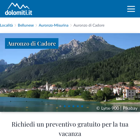
Località
Bellunese
Auronzo-Misurina
Auronzo di Cadore
Auronzo di Cadore
© Lynx-900 | Pixabay
Richiedi un preventivo gratuito per la tua
vacanza