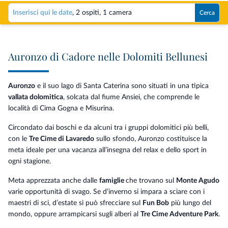
Inserisci qui le date
,
2 ospiti
,
1 camera
Cerca
Auronzo di Cadore nelle Dolomiti Bellunesi
Auronzo
e il suo lago di Santa Caterina sono situati in una tipica
vallata dolomitica
, solcata dal fiume Ansiei, che comprende le
località di Cima Gogna e Misurina.
Circondato dai boschi e da alcuni tra i gruppi dolomitici più belli,
con le
Tre Cime di Lavaredo
sullo sfondo, Auronzo costituisce la
meta ideale per una vacanza all’insegna del relax e dello sport in
ogni stagione.
Meta apprezzata anche dalle
famiglie
che trovano sul
Monte Agudo
varie opportunità di svago. Se d’inverno si impara a sciare con i
maestri di sci, d’estate si può sfrecciare sul
Fun Bob
più lungo del
mondo, oppure arrampicarsi sugli alberi al
Tre Cime Adventure Park
.