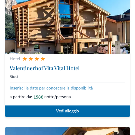
Hotel
Valentinerhof Vita Vital Hotel
Siusi
Inserisci le date per conoscere la disponibilità
a partire da:
notte/persona
158€
Vedi alloggio