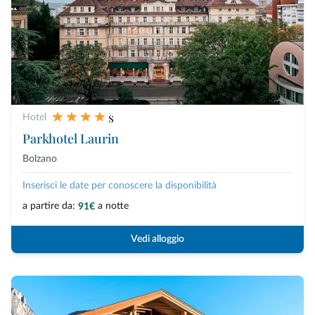
s
Hotel
Parkhotel Laurin
Bolzano
Inserisci le date per conoscere la disponibilità
a partire da:
a notte
91€
Vedi alloggio