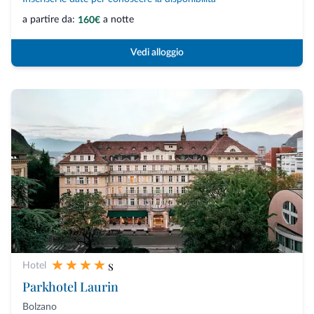
a partire da:
a notte
160€
Vedi alloggio
s
Hotel
Parkhotel Laurin
Bolzano