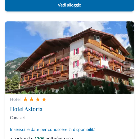
Vedi alloggio
Hotel
Hotel Astoria
Canazei
Inserisci le date per conoscere la disponibilità
a partire da:
notte/persona
130€