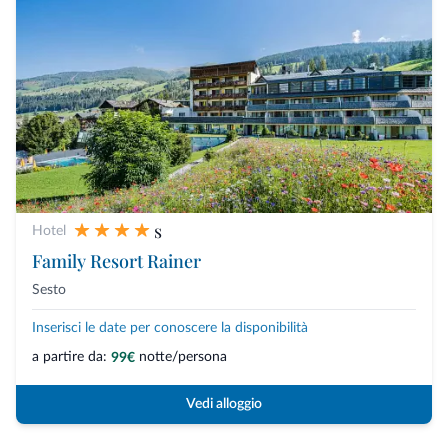
s
Hotel
Family Resort Rainer
Sesto
Inserisci le date per conoscere la disponibilità
a partire da:
notte/persona
99€
Vedi alloggio