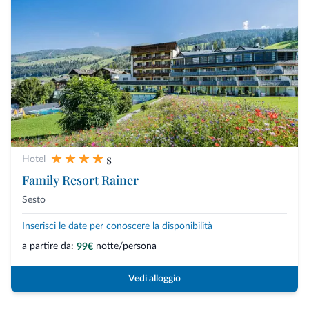
s
Hotel
Family Resort Rainer
Sesto
Inserisci le date per conoscere la disponibilità
a partire da:
notte/persona
99€
Vedi alloggio