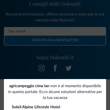
Consigli dalle Dolomiti
Riceverai informazioni, offerte esclusive e news per la tua
vacanza nelle Dolomiti.
ISCRIVITI ALLA NEWSLETTER
Segui Dolomiti.it
agricampeggio cima lan
non è al momento disponibile
in questo portale. Ecco alcune soluzioni alternative per
Be Original, scopri la nuova collezione
la tua vacanza
Ce l'avete chiesto in tanti. Ecco la nuova collezione firmata
Soleil Alpine Lifestyle Hotel
Dolomiti.it!