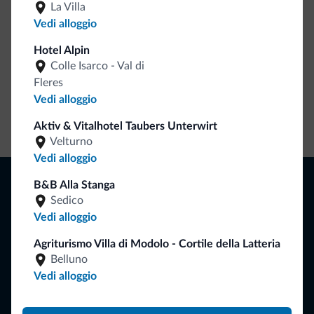
La Villa
Vedi alloggio
Hotel Alpin
Colle Isarco - Val di
Fleres
Vedi alloggio
Vai allo shop
Aktiv & Vitalhotel Taubers Unterwirt
Velturno
Vedi alloggio
Naviga
B&B Alla Stanga
Dove dormire
Sedico
Attività locali
Vedi alloggio
Offerte
Dove andare
Agriturismo Villa di Modolo - Cortile della Latteria
Cosa fare
Belluno
Vedi alloggio
Pianifica la vacanza