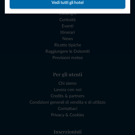
Esperienze e Buoni Regalo
Vedi tutti gli hotel
I nostri Gadgets Dolomiti
Cataloghi
Curiosità
Eventi
Itinerari
News
Ricette tipiche
Raggiungere le Dolomiti
Previsioni meteo
Per gli utenti
Chi siamo
Lavora con noi
Credits & partners
Condizioni generali di vendita e di utilizzo
Contattaci
Privacy & Cookies
Inserzionisti