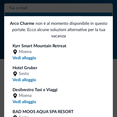
ISCRIVITI ALLA NEWSLETTER
Arco Charme
non è al momento disponibile in questo
portale. Ecco alcune soluzioni alternative per la tua
Segui Dolomiti.it
vacanza
Kyrr Smart Mountain Retreat
Moena
Vedi alloggio
Hotel Gruber
Sesto
Be Original, scopri la nuova collezione
Vedi alloggio
Ce l'avete chiesto in tanti. Ecco la nuova collezione firmata
Dolomiti.it!
Desilvestro Taxi e Viaggi
Moena
Vedi alloggio
BAD MOOS AQUA SPA RESORT