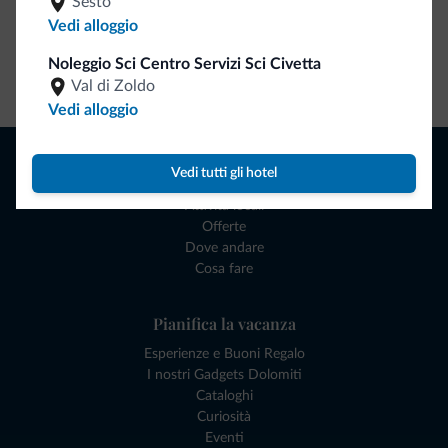
Sesto
Vedi alloggio
Noleggio Sci Centro Servizi Sci Civetta
Vai allo shop
Val di Zoldo
Vedi alloggio
Naviga
Vedi tutti gli hotel
Dove dormire
Attività locali
Offerte
Dove andare
Cosa fare
Pianifica la vacanza
Esperienze e Buoni Regalo
I nostri Gadgets Dolomiti
Cataloghi
Curiosità
Eventi