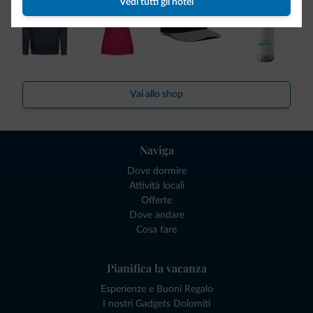
Vedi tutti gli hotel
Vai allo shop
Naviga
Dove dormire
Attività locali
Offerte
Dove andare
Cosa fare
Pianifica la vacanza
Esperienze e Buoni Regalo
I nostri Gadgets Dolomiti