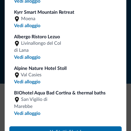
Vedi alloggio
Riceverai informazioni, offerte esclusive e news per la tua
Kyrr Smart Mountain Retreat
vacanza nelle Dolomiti.
Moena
Vedi alloggio
Albergo Ristoro Lezuo
ISCRIVITI ALLA NEWSLETTER
Livinallongo del Col
di Lana
Segui Dolomiti.it
Vedi alloggio
Alpine Nature Hotel Stoll
Val Casies
Vedi alloggio
BIOhotel Aqua Bad Cortina & thermal baths
San Vigilio di
Be Original, scopri la nuova collezione
Marebbe
Ce l'avete chiesto in tanti. Ecco la nuova collezione firmata
Vedi alloggio
Dolomiti.it!