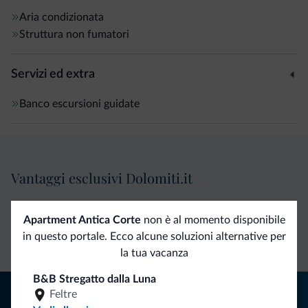
Aria condizionata
Struttura non fumatori
Servizi ed extra
Banco escursioni guidate
Vantaggi esclusivi Dolomiti.it
Contatto
Tariffe
Richieste non
Apartment Antica Corte
non è al momento disponibile
diretto
vantaggiose
vincolanti
in questo portale. Ecco alcune soluzioni alternative per
la tua vacanza
B&B Stregatto dalla Luna
Consigli dalle Dolomiti
Feltre