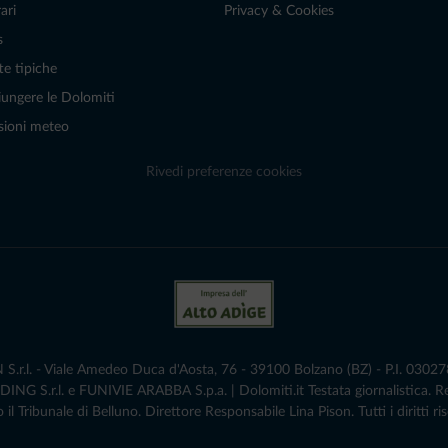
ari
Privacy & Cookies
s
te tipiche
ungere le Dolomiti
sioni meteo
Rivedi preferenze cookies
r.l. - Viale Amedeo Duca d'Aosta, 76 - 39100 Bolzano (BZ) - P.I. 0302786
G S.r.l. e FUNIVIE ARABBA S.p.a. | Dolomiti.it Testata giornalistica. 
 il Tribunale di Belluno.­ Direttore Responsabile Lina Pison. Tutti i diritti ris