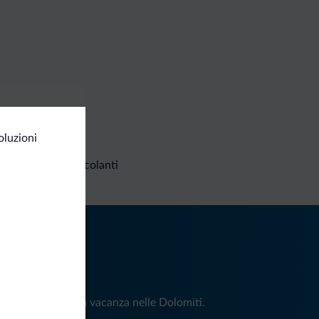
oluzioni
Richieste non vincolanti
iti
e e news per la tua vacanza nelle Dolomiti.