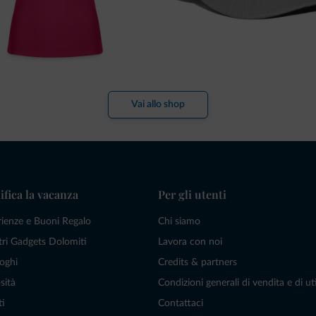
Vai allo shop
ifica la vacanza
Per gli utenti
rienze e Buoni Regalo
Chi siamo
tri Gadgets Dolomiti
Lavora con noi
oghi
Credits & partners
sità
Condizioni generali di vendita e di uti
ti
Contattaci