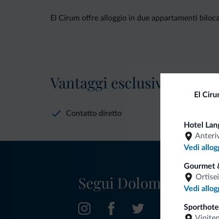
El Cirum offre alloggio in due appartamenti bilocali
Vantaggi esclusivi Dolomit
El Cir
Contatto diretto
Hotel Lan
Anteri
Vedi allog
Gourmet 
Segui Dolomiti.it
Ortisei
Vedi allog
Sporthotel
Vipite