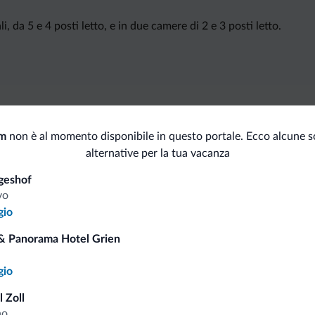
, da 5 e 4 posti letto, e in due camere di 2 e 3 posti letto.
i.it
um
non è al momento disponibile in questo portale. Ecco alcune s
alternative per la tua vacanza
Tariffe vantaggiose
geshof
vo
gio
& Panorama Hotel Grien
Consigli dalle Dolom
gio
 Zoll
Riceverai informazioni, offerte esclusiv
no