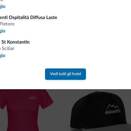
gio
nti Ospitalità Diffusa Laste
Pietore
gio
 St Konstantin
o Sciliar
va collezione
gio
ne firmata Dolomiti.it!
Vedi tutti gli hotel