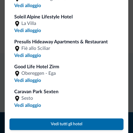
Vedi alloggio
Banco escursioni guidate
Soleil Alpine Lifestyle Hotel
La Villa
Servizi di pulizia
Vedi alloggio
Pulizia giornaliera
Presulis Hideaway Apartments & Restaurant
Fiè allo Sciliar
Vedi alloggio
Good Life Hotel Zirm
Vantaggi esclusivi Dolomiti.it
Obereggen - Ega
Vedi alloggio
Contatto
Tariffe
Richieste non
Caravan Park Sexten
diretto
vantaggiose
vincolanti
Sesto
Vedi alloggio
Consigli dalle Dolomiti
Vedi tutti gli hotel