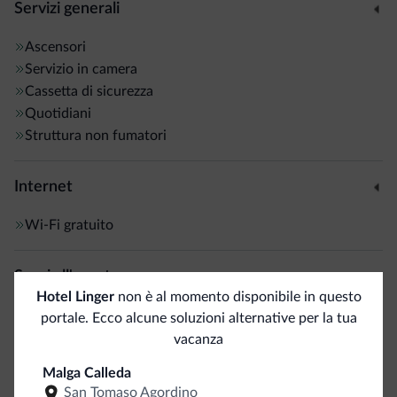
Servizi generali
Ascensori
Servizio in camera
Cassetta di sicurezza
Quotidiani
Struttura non fumatori
Internet
Wi-Fi gratuito
Spazi all'aperto
Hotel Linger
non è al momento disponibile in questo
Terrazza sul tetto
portale. Ecco alcune soluzioni alternative per la tua
Giardino
vacanza
Malga Calleda
Servizi ed extra
San Tomaso Agordino