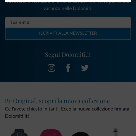
Riceverai informazioni, offerte esclusive e news per la tua
vacanza nelle Dolomiti.
ISCRIVITI ALLA NEWSLETTER
Segui Dolomiti.it
Be Original, scopri la nuova collezione
Ce l'avete chiesto in tanti. Ecco la nuova collezione firmata
Dolomiti.it!