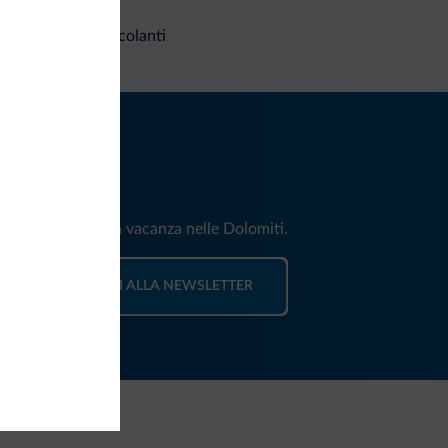
Richieste non vincolanti
iti
e e news per la tua vacanza nelle Dolomiti.
ISCRIVITI ALLA NEWSLETTER