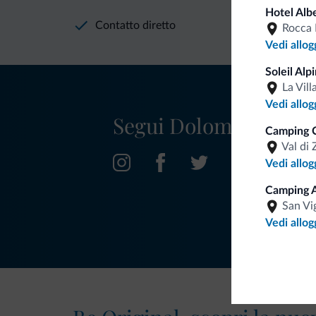
Hotel Alb
Contatto diretto
Rocca 
Vedi allog
Soleil Alp
La Vill
Vedi allog
Segui Dolomiti.it
Camping C
Val di 
Vedi allog
Camping A
San Vi
Vedi allog