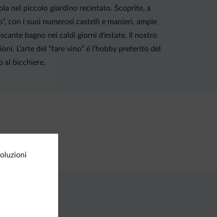
ola nel piccolo giardino recintato. Scoprite, a
o”, con i suoi numerosi castelli e manieri, ampie
rescante bagno nei caldi giorni d’estate. Il nostro
ni. L’arte del “fare vino” é l’hobby preferito del
 al bicchiere.
oluzioni