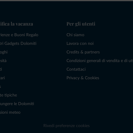
ifica la vacanza
Per gli utenti
rienze e Buoni Regalo
Chi siamo
tri Gadgets Dolomiti
Lavora con noi
oghi
Credits & partners
sità
Condizioni generali di vendita e di uti
ti
Contattaci
ari
Privacy & Cookies
s
te tipiche
ungere le Dolomiti
sioni meteo
Rivedi preferenze cookies