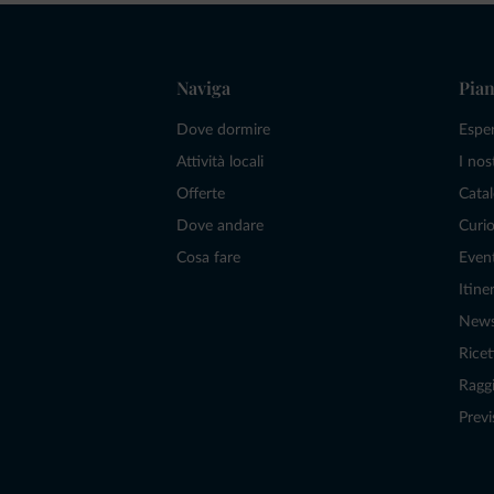
Naviga
Pian
Dove dormire
Espe
Attività locali
I nos
Offerte
Catal
Dove andare
Curio
Cosa fare
Even
Itiner
New
Ricet
Raggi
Previ