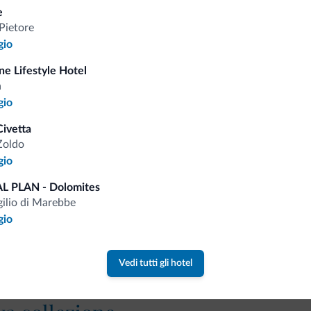
e
Tariffe vantaggiose
Pietore
gio
ine Lifestyle Hotel
a
gio
Consigli dalle Dolom
ivetta
Zoldo
Riceverai informazioni, offerte esclusiv
gio
L PLAN - Dolomites
gilio di Marebbe
gio
Vedi tutti gli hotel