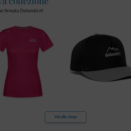
va collezione
ne firmata Dolomiti.it!
Vai allo shop