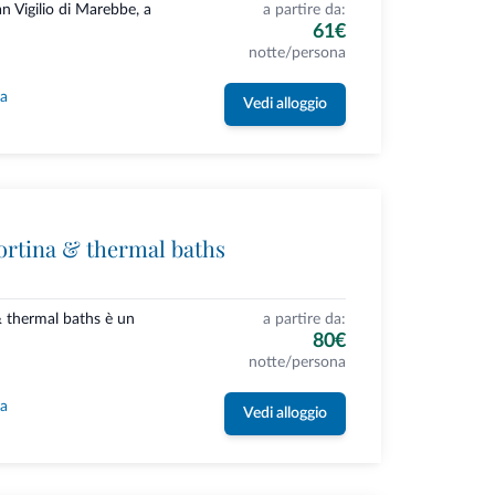
n Vigilio di Marebbe, a
a partire da:
61€
notte/persona
la
Vedi alloggio
ortina & thermal baths
& thermal baths è un
a partire da:
80€
notte/persona
la
Vedi alloggio