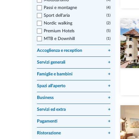
Mototurismo
Passi e montagne
(4)
Sport dell'aria
(1)
Nordic walking
(2)
Premium Hotels
(5)
MTB e Downhill
(1)
Accoglienza e reception
+
Servizi generali
+
Famiglie e bambini
+
Spazi all'aperto
+
Business
+
Servizi ed extra
+
Pagamenti
+
Ristorazione
+