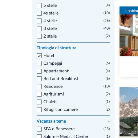
5 stelle
(4)
In evide
4s stelle
(10)
4 stelle
(26)
3 stelle
(40)
2 stelle
(2)
Tipologia di struttura
-
Hotel
Campeggi
(6)
Appartamenti
(4)
Bed and Breakfast
(6)
Residence
(10)
Agriturismi
(2)
Chalets
(1)
Rifugi con camere
(2)
Vacanza a tema
-
SPA e Benessere
(23)
Salute e Medical Center
(1)