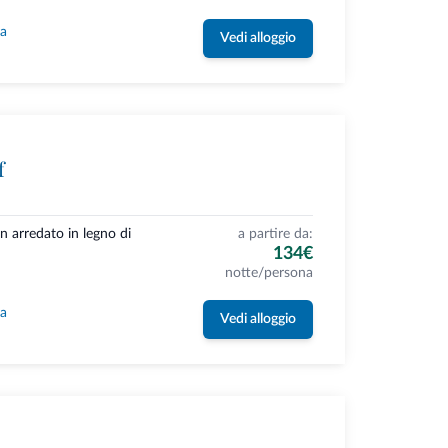
la
Vedi alloggio
f
n arredato in legno di
a partire da:
134€
notte/persona
la
Vedi alloggio