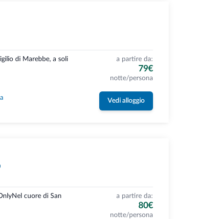
gilio di Marebbe, a soli
a partire da:
79€
notte/persona
la
Vedi alloggio
ö
OnlyNel cuore di San
a partire da:
80€
notte/persona