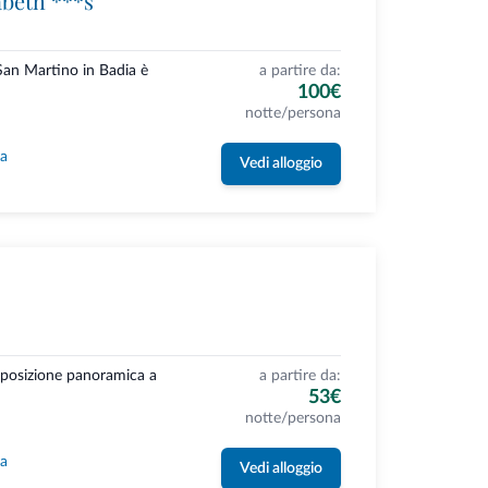
beth ***s
San Martino in Badia è
a partire da:
100€
notte/persona
la
Vedi alloggio
a posizione panoramica a
a partire da:
53€
notte/persona
la
Vedi alloggio