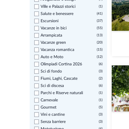
Ville e Palazzi storici
(1)
Salute e benessere
(41)
Escursioni
(37)
Vacanze in bici
(55)
Arrampicata
(13)
Vacanze green
(20)
Vacanza romantica
(15)
Auto e Moto
(12)
Olimpiadi Cortina 2026
(6)
Sci di fondo
(3)
Fiumi, Laghi, Cascate
(2)
Sci di discesa
(6)
Parchi e Riserve naturali
(1)
Carnevale
(1)
Gourmet
(5)
Vini e cantine
(3)
Senza barriere
(3)
(4)