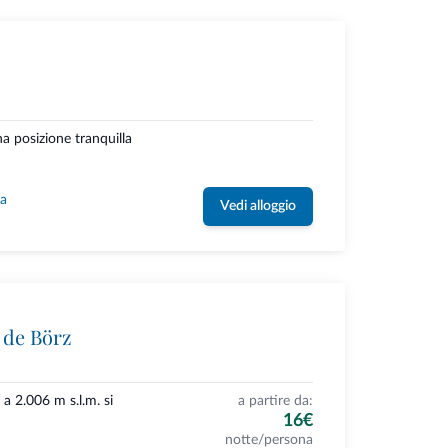
a posizione tranquilla
la
Vedi alloggio
 de Börz
a 2.006 m s.l.m. si
a partire da:
16€
notte/persona