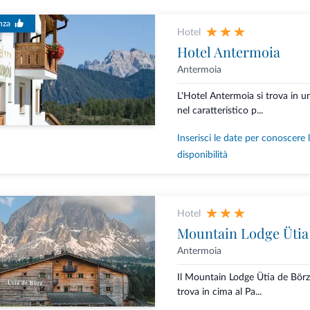
nza
Hotel
Hotel Antermoia
Antermoia
L'Hotel Antermoia si trova in un
nel caratteristico p...
Inserisci le date per conoscere 
disponibilità
Hotel
Mountain Lodge Ütia
Antermoia
Il Mountain Lodge Ütia de Börz 
trova in cima al Pa...