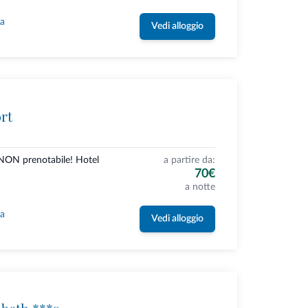
la
Vedi alloggio
rt
NON prenotabile! Hotel
a partire da:
70€
a notte
la
Vedi alloggio