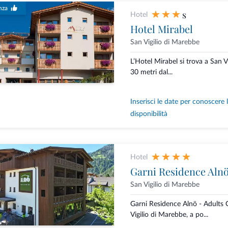
nza
s
Hotel
Hotel Mirabel
San Vigilio di Marebbe
L’Hotel Mirabel si trova a San Vi
30 metri dal...
Inserisci le date per conoscere 
disponibilità
Hotel
Garni Residence Aln
San Vigilio di Marebbe
Garni Residence Alnö - Adults 
Vigilio di Marebbe, a po...