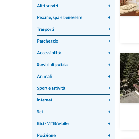
Altri servizi
+
Piscine, spa e benessere
+
Trasporti
+
Parcheggio
+
Accessibilità
+
Servizi di pulizia
+
Animali
+
Sport e attività
+
Internet
+
Sci
+
Bici/MTB/e-bike
+
Posizione
+