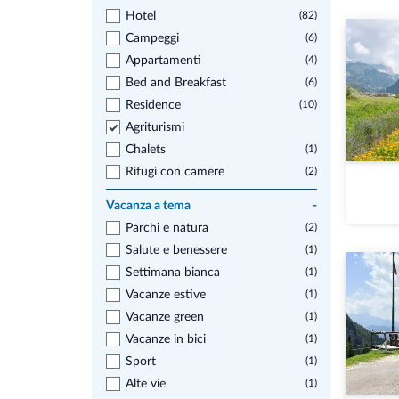
Hotel
(82)
Campeggi
(6)
Appartamenti
(4)
Bed and Breakfast
(6)
Residence
(10)
Agriturismi
Chalets
(1)
Rifugi con camere
(2)
Vacanza a tema
-
Parchi e natura
(2)
Salute e benessere
(1)
Settimana bianca
(1)
Vacanze estive
(1)
Vacanze green
(1)
Vacanze in bici
(1)
Sport
(1)
Alte vie
(1)