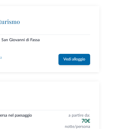
iturismo
a San Giovanni di Fassa
la
Vedi alloggio
ersa nel paesaggio
a partire da:
70€
notte/persona