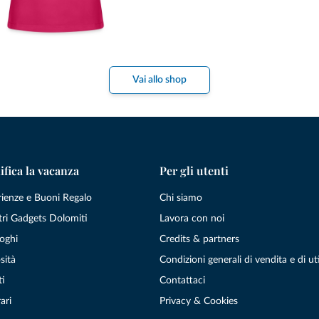
Vai allo shop
ifica la vacanza
Per gli utenti
rienze e Buoni Regalo
Chi siamo
tri Gadgets Dolomiti
Lavora con noi
oghi
Credits & partners
sità
Condizioni generali di vendita e di uti
ti
Contattaci
ari
Privacy & Cookies