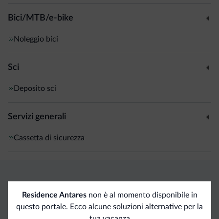
Bici/MTB/e-bike
Noleggio bici
Sci
Deposito sci
Servizi generali
Cassetta di sicurezza
Vantaggi esclusivi Dolomiti.it
Residence Antares
non è al momento disponibile in
questo portale. Ecco alcune soluzioni alternative per la
Contatto
Tariffe
Richieste non
tua vacanza