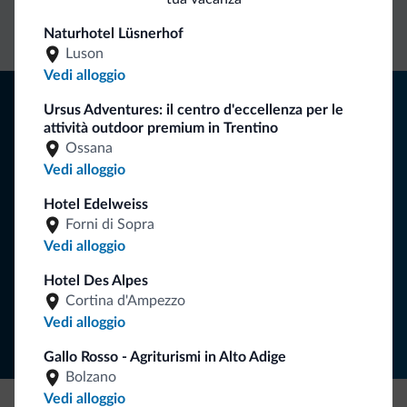
diretto
vantaggiose
vincolanti
Naturhotel Lüsnerhof
Luson
Vedi alloggio
Consigli dalle Dolomiti
Ursus Adventures: il centro d'eccellenza per le
attività outdoor premium in Trentino
Riceverai informazioni, offerte esclusive e news per la tua
Ossana
vacanza nelle Dolomiti.
Vedi alloggio
Hotel Edelweiss
Forni di Sopra
ISCRIVITI ALLA NEWSLETTER
Vedi alloggio
Hotel Des Alpes
Segui Dolomiti.it
Cortina d'Ampezzo
Vedi alloggio
Gallo Rosso - Agriturismi in Alto Adige
Bolzano
Vedi alloggio