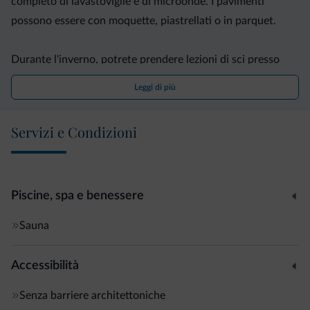
completo di lavastoviglie e di microonde. I pavimenti
possono essere con moquette, piastrellati o in parquet.
Durante l'inverno, potrete prendere lezioni di sci presso
una scuola convenzionata e accedere a uno ski bus
Leggi di più
gratuito. In estate, riceverete invece sconti presso una
piscina e una palestra, situate a 800 metri di distanza.
Servizi e Condizioni
A conduzione familiare, il Residence Antares si trova a 20
km dall'autostrada A22 e a 10 minuti di auto dal lago di
Molveno. Presso la struttura è possibile noleggiare
Piscine, spa e benessere
biciclette per esplorare il Parco Naturale Adamello Brenta.
Sauna
Accessibilità
Senza barriere architettoniche