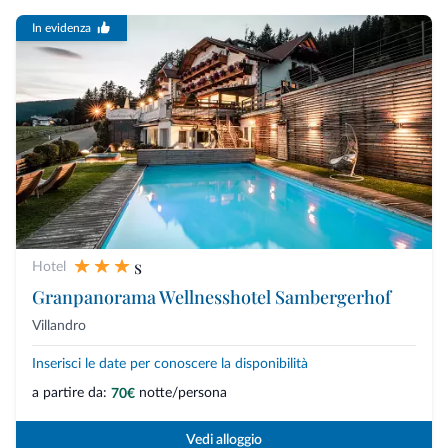
In evidenza
s
Hotel
Granpanorama Wellnesshotel Sambergerhof
Villandro
Inserisci le date per conoscere la disponibilità
a partire da:
notte/persona
70€
Vedi alloggio