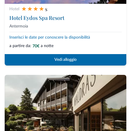
s
Hotel
Hotel Eydos Spa Resort
Antermoia
Inserisci le date per conoscere la disponibilità
a partire da:
a notte
70€
Vedi alloggio