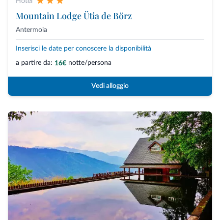
Hotel
Mountain Lodge Ütia de Börz
Antermoia
Inserisci le date per conoscere la disponibilità
a partire da:
notte/persona
16€
Vedi alloggio