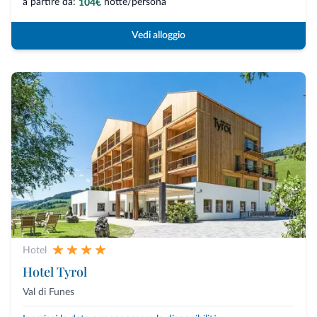
a partire da:
notte/persona
104€
Vedi alloggio
Hotel
Hotel Tyrol
Val di Funes