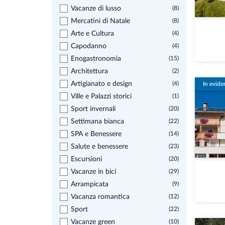
Vacanze di lusso
(8)
Mercatini di Natale
(8)
Arte e Cultura
(4)
Capodanno
(4)
Enogastronomia
(15)
Architettura
(2)
Artigianato e design
(4)
In evide
Ville e Palazzi storici
(1)
Sport invernali
(20)
Settimana bianca
(22)
SPA e Benessere
(14)
Salute e benessere
(23)
Escursioni
(20)
Vacanze in bici
(29)
Arrampicata
(9)
Vacanza romantica
(12)
Sport
(22)
Vacanze green
(10)