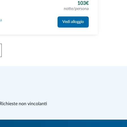
103€
notte/persona
la
Vedi alloggio
Richieste non vincolanti