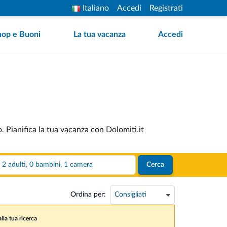
Italiano
Accedi
Registrati
hop e Buoni
La tua vacanza
Accedi
o. Pianifica la tua vacanza con Dolomiti.it
2 adulti, 0 bambini, 1 camera
Cerca
Ordina per:
lla tua ricerca