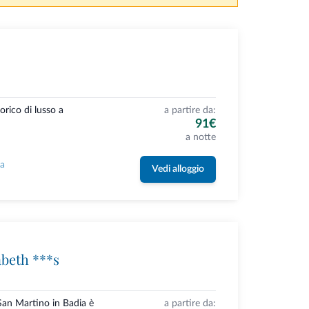
orico di lusso a
a partire da:
91€
a notte
la
Vedi alloggio
beth ***s
San Martino in Badia è
a partire da: