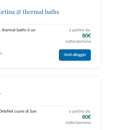
ortina & thermal baths
& thermal baths è un
a partire da:
80€
notte/persona
la
Vedi alloggio
ö
OnlyNel cuore di San
a partire da:
80€
notte/persona