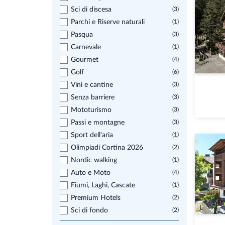
Sci di discesa
(3)
Parchi e Riserve naturali
(1)
Pasqua
(3)
Carnevale
(1)
Gourmet
(4)
Golf
(6)
Vini e cantine
(3)
Senza barriere
(3)
Mototurismo
(3)
Passi e montagne
(3)
Sport dell'aria
(1)
Olimpiadi Cortina 2026
(2)
Nordic walking
(1)
Auto e Moto
(4)
Fiumi, Laghi, Cascate
(1)
Premium Hotels
(2)
Sci di fondo
(2)