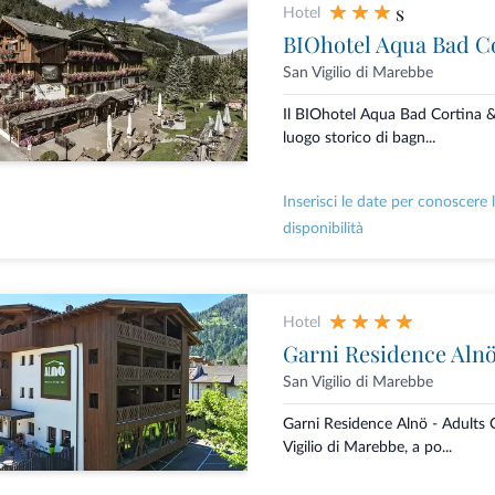
s
Hotel
BIOhotel Aqua Bad C
San Vigilio di Marebbe
Il BIOhotel Aqua Bad Cortina 
luogo storico di bagn...
Inserisci le date per conoscere 
disponibilità
Hotel
Garni Residence Aln
San Vigilio di Marebbe
Garni Residence Alnö - Adults 
Vigilio di Marebbe, a po...