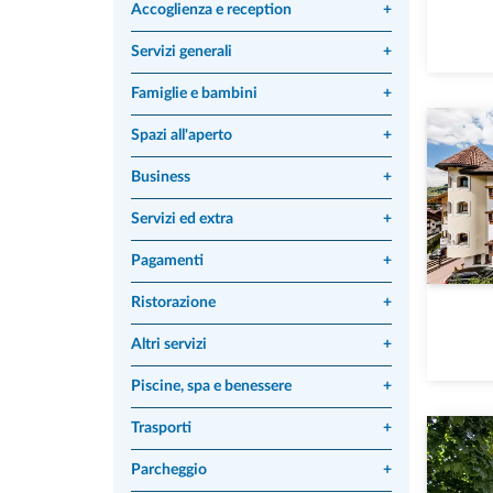
Accoglienza e reception
+
Servizi generali
+
Famiglie e bambini
+
Spazi all'aperto
+
Business
+
Servizi ed extra
+
Pagamenti
+
Ristorazione
+
Altri servizi
+
Piscine, spa e benessere
+
Trasporti
+
Parcheggio
+