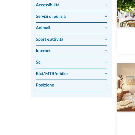
Accessibilità
+
Servizi di pulizia
+
Animali
+
Sport e attività
+
Internet
+
Sci
+
Bici/MTB/e-bike
+
Posizione
+