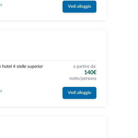
la
Vedi alloggio
 hotel 4 stelle superior
a partire da:
140€
notte/persona
la
Vedi alloggio