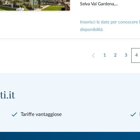
Selva Val Gardena,...
Inserisci le date per conoscere 
disponibilità
1
2
3
4
i.it
Tariffe vantaggiose