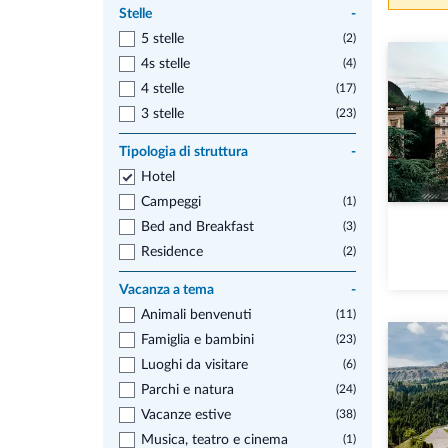
Stelle
-
5 stelle
(2)
4s stelle
(4)
4 stelle
(17)
3 stelle
(23)
Tipologia di struttura
-
Hotel
Campeggi
(1)
Bed and Breakfast
(3)
Residence
(2)
Vacanza a tema
-
Animali benvenuti
(11)
Famiglia e bambini
(23)
Luoghi da visitare
(6)
Parchi e natura
(24)
Vacanze estive
(38)
Musica, teatro e cinema
(1)